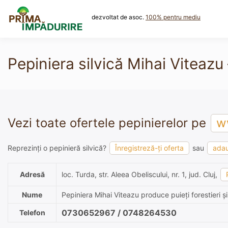
Skip
to
dezvoltat de asoc.
100% pentru mediu
content
Pepiniera silvică Mihai Viteazu –
Vezi toate ofertele pepinierelor pe
ww
Reprezinți o pepinieră silvică?
Înregistreză-ți oferta
sau
adau
Adresă
loc. Turda, str. Aleea Obeliscului, nr. 1, jud. Cluj,
Nume
Pepiniera Mihai Viteazu produce puieți forestieri și
0730652967 / 0748264530
Telefon