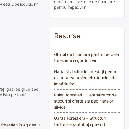
următoarea sesiune de finanțare
Aleea Obeliscului, nr.
pentru împăduriri
Resurse
Ghidul de finanțare pentru perdele
forestiere și garduri vii
Harta silvicultorilor atestați pentru
elaborarea proiectelor tehnice de
împădurire
Veți găsi pe grup zeci
asista pe toată
Puieți forestieri – Centralizator de
stocuri și oferte ale pepinierelor
silvice
Garda Forestieră – Structuri
teritoriale și atribuții privind
 forestieri în Agigea