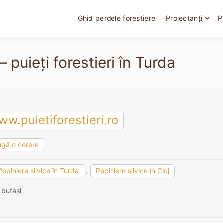
Ghid perdele forestiere
Proiectanți
P
 puieți forestieri în Turda
w.puietiforestieri.ro
gă o cerere
Pepiniere silvice în Turda
,
Pepiniere silvice în Cluj
 butași