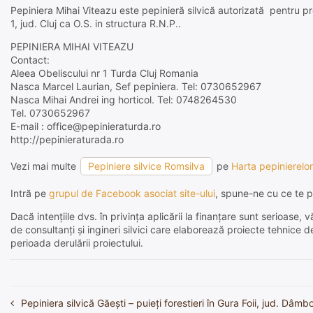
Pepiniera Mihai Viteazu este pepinieră silvică autorizată pentru prod
1, jud. Cluj ca O.S. in structura R.N.P..
PEPINIERA MIHAI VITEAZU
Contact:
Aleea Obeliscului nr 1 Turda Cluj Romania
Nasca Marcel Laurian, Sef pepiniera. Tel: 0730652967
Nasca Mihai Andrei ing horticol. Tel: 0748264530
Tel. 0730652967
E-mail : office@pepinieraturda.ro
http://pepinieraturada.ro
Vezi mai multe
Pepiniere silvice Romsilva
pe
Harta pepinierelor
Intră pe
grupul de Facebook asociat site-ului
, spune-ne cu ce te p
Dacă intențiile dvs. în privința aplicării la finanțare sunt serioas
de consultanți și ingineri silvici care elaborează proiecte tehnice 
perioada derulării proiectului.
Pepiniera silvică Găeşti – puieți forestieri în Gura Foii, jud. Dâmb
Navigare