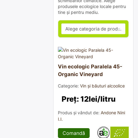
schimbărilor climatice. Alege
produsele ecologice locale pentru
tine și pentru mediu.
Vin ecologic Paralela 45-
Organic Vineyard
Categorie:
Vin și băuturi alcoolice
Preț: 12lei/litru
Produs și vândut de:
Andone Nini
I.I.
Comandă