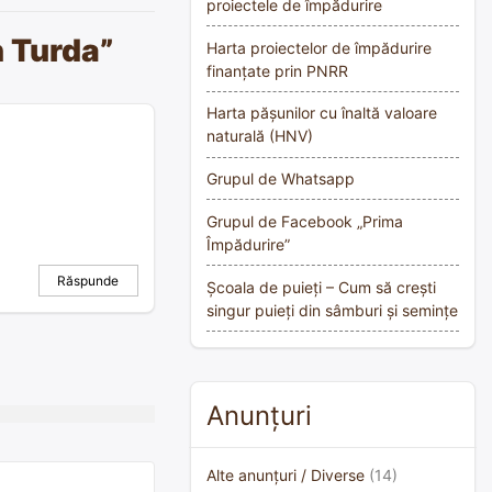
proiectele de împădurire
n Turda
”
Harta proiectelor de împădurire
finanțate prin PNRR
Harta pășunilor cu înaltă valoare
naturală (HNV)
Grupul de Whatsapp
Grupul de Facebook „Prima
Împădurire”
Răspunde
Școala de puieți – Cum să crești
singur puieți din sâmburi și semințe
Anunțuri
Alte anunțuri / Diverse
(14)