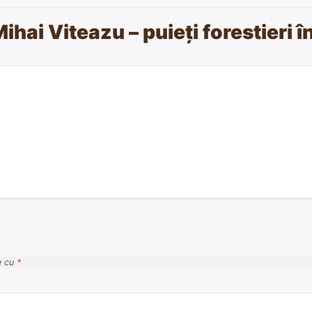
Mihai Viteazu – puieți forestieri î
e cu
*