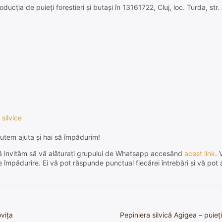
ucția de puieți forestieri și butași în 13161722, Cluj, loc. Turda, str. 
 silvice
utem ajuta și hai să împădurim!
e, vă invităm să vă alăturați grupului de Whatsapp accesând
acest link
. 
de împădurire. Ei vă pot răspunde punctual fiecărei întrebări și vă pot 
oviţa
Pepiniera silvică Agigea – puieți