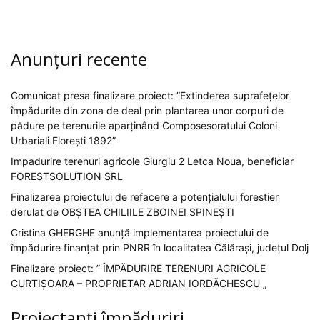
Anunțuri recente
Comunicat presa finalizare proiect: ”Extinderea suprafețelor
împădurite din zona de deal prin plantarea unor corpuri de
pădure pe terenurile aparținând Composesoratului Coloni
Urbariali Florești 1892”
Impadurire terenuri agricole Giurgiu 2 Letca Noua, beneficiar
FORESTSOLUTION SRL
Finalizarea proiectului de refacere a potențialului forestier
derulat de OBȘTEA CHILIILE ZBOINEI SPINEȘTI
Cristina GHERGHE anunță implementarea proiectului de
împădurire finanțat prin PNRR în localitatea Călărași, județul Dolj
Finalizare proiect: ” ÎMPĂDURIRE TERENURI AGRICOLE
CURTIȘOARA – PROPRIETAR ADRIAN IORDĂCHESCU „
Proiectanți împăduriri