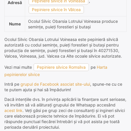
Pepiniere silvice în Voineasa
,
Adresă
Pepiniere silvice în Vâlcea
Ocolul Silvic Obarsia Lotrului Voineasa produce
Nume
semințe, puieți forestieri și butași
Ocolul Silvic Obarsia Lotrului Voineasa este pepinieră silvică
autorizată cu codul semințe, puieți forestieri și butași pentru
producția de semințe, puieți forestieri și butași în 40271530,
Valcea, Voineasa, jud. Valcea ca Alte ocoale silvice autorizate.
Vezi mai multe
Pepiniere silvice Romsilva
pe
Harta
pepinierelor silvice
Intră pe
grupul de Facebook asociat site-ului
, spune-ne cu ce
te putem ajuta și hai să împădurim!
Dacă intențiile dvs. în privința aplicării la finanțare sunt serioase,
vă invităm să vă alăturați grupului de Whatsapp accesând
acest link
. Veți găsi pe grup zeci de consultanți și ingineri silvici
care elaborează proiecte tehnice de împădurire. Ei vă pot
răspunde punctual fiecărei întrebări și vă pot asista pe toată
perioada derulării proiectului.