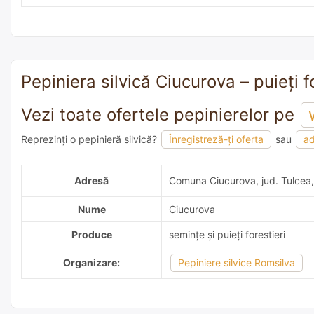
Pepiniera silvică Ciucurova – puieți f
Vezi toate ofertele pepinierelor pe
Reprezinți o pepinieră silvică?
Înregistreză-ți oferta
sau
ad
adaugă o recomandare
Adresă
Comuna Ciucurova, jud. Tulcea
Nume
Ciucurova
Produce
semințe și puieți forestieri
Organizare:
Pepiniere silvice Romsilva