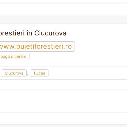
orestieri în Ciucurova
www.puietiforestieri.ro
augă o cerere
,
Ciucurova
,
Tulcea