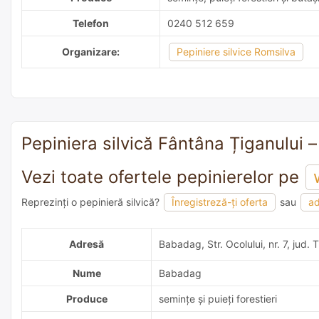
Telefon
0240 512 659
Organizare:
Pepiniere silvice Romsilva
Pepiniera silvică Fântâna Țiganului –
Vezi toate ofertele pepinierelor pe
Reprezinți o pepinieră silvică?
Înregistreză-ți oferta
sau
ad
adaugă o recomandare
Adresă
Babadag, Str. Ocolului, nr. 7, jud. 
Nume
Babadag
Produce
semințe și puieți forestieri