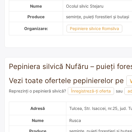
Nume
Ocolul silvic Stejaru
Produce
semințe, puieți forestieri și butași
Organizare:
Pepiniere silvice Romsilva
Pepiniera silvică Nufăru – puieți fores
Vezi toate ofertele pepinierelor pe
Reprezinți o pepinieră silvică?
Înregistreză-ți oferta
sau
ad
adaugă o recomandare
Adresă
Tulcea, Str. Isaccei, nr.25, jud. 
Nume
Rusca
Produce
semințe, puieți forestieri și butaș