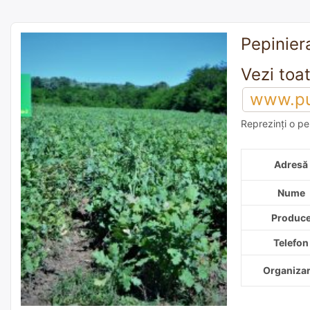
Pepiniera
www.pui
Reprezinți o pe
adaugă o reco
Adresă
Nume
Produc
Telefon
Organizar