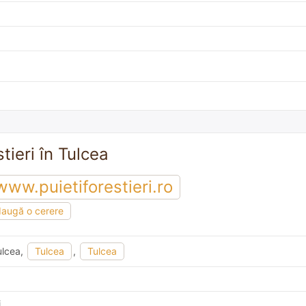
tieri în Tulcea
www.puietiforestieri.ro
augă o cerere
Tulcea,
Tulcea
,
Tulcea
i