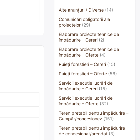
Alte anunțuri / Diverse
(14)
Comunicări obligatorii ale
proiectelor
(29)
Elaborare proiecte tehnice de
împădurire – Cereri
(2)
Elaborare proiecte tehnice de
împădurire – Oferte
(4)
Puieți forestieri – Cereri
(15)
Puieți forestieri – Oferte
(56)
Servicii execuție lucrări de
împădurire – Cereri
(15)
Servicii execuție lucrări de
împădurire – Oferte
(32)
Teren pretabil pentru împădurire –
Cumpăr/concesionez
(151)
Teren pretabil pentru împădurire
de concesionat/arendat
(3)