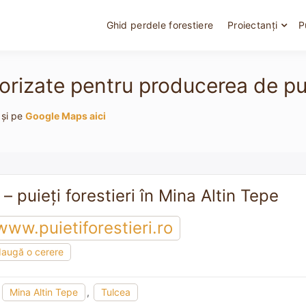
Ghid perdele forestiere
Proiectanți
P
torizate pentru producerea de puie
 și pe
Google Maps aici
 – puieți forestieri în Mina Altin Tepe
www.puietiforestieri.ro
augă o cerere
,
Mina Altin Tepe
,
Tulcea