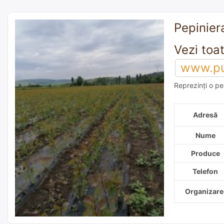
Pepiniera
www.pui
Reprezinți o pe
adaugă o reco
Adresă
Nume
Produce
Telefon
Organizare