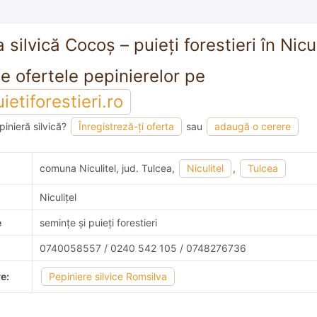
 silvică Cocoș – puieți forestieri în Nicul
Vezi toate ofertele pepinierelor pe
etiforestieri.ro
pinieră silvică?
Înregistreză-ți oferta
sau
adaugă o cerere
mandare
comuna Niculitel, jud. Tulcea,
Niculitel
,
Tulcea
Niculiţel
e
semințe și puieți forestieri
0740058557 / 0240 542 105 / 0748276736
e:
Pepiniere silvice Romsilva