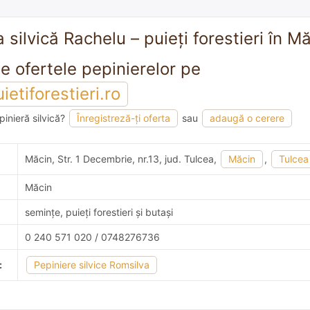
 silvică Rachelu – puieți forestieri în M
Vezi toate ofertele pepinierelor pe
etiforestieri.ro
pinieră silvică?
Înregistreză-ți oferta
sau
adaugă o cerere
mandare
Măcin, Str. 1 Decembrie, nr.13, jud. Tulcea,
Măcin
,
Tulcea
Măcin
semințe, puieți forestieri și butași
0 240 571 020 / 0748276736
:
Pepiniere silvice Romsilva