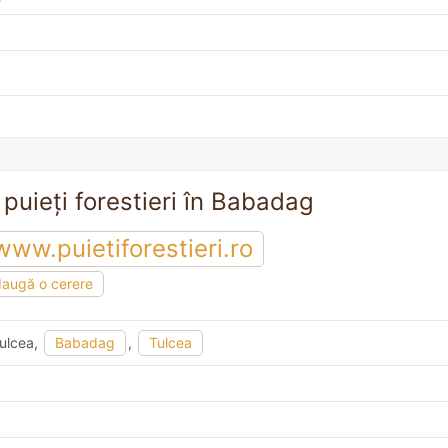
 puieți forestieri în Babadag
www.puietiforestieri.ro
augă o cerere
Tulcea,
Babadag
,
Tulcea