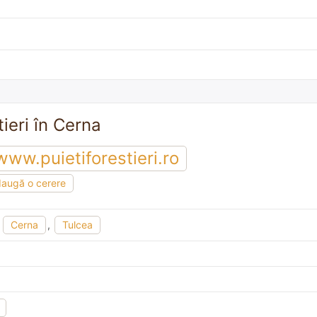
tieri în Cerna
www.puietiforestieri.ro
augă o cerere
,
Cerna
,
Tulcea