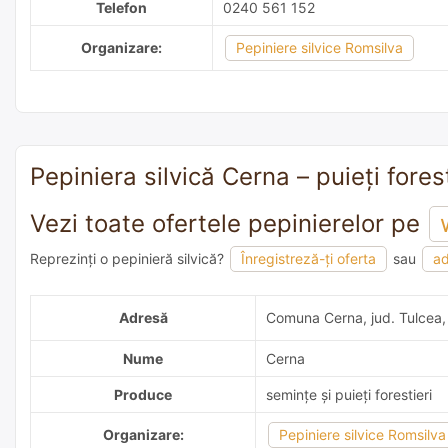
Telefon
0240 561 152
Organizare:
Pepiniere silvice Romsilva
Pepiniera silvică Cerna – puieți fores
Vezi toate ofertele pepinierelor pe
Reprezinți o pepinieră silvică?
Înregistreză-ți oferta
sau
ad
adaugă o recomandare
Adresă
Comuna Cerna, jud. Tulcea
Nume
Cerna
Produce
semințe și puieți forestieri
Organizare:
Pepiniere silvice Romsilva