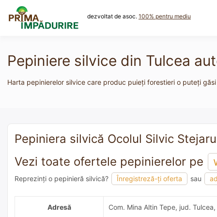
Skip
to
dezvoltat de asoc.
100% pentru mediu
content
Pepiniere silvice din Tulcea au
Harta pepinierelor silvice care produc puieți forestieri o puteți găsi
Pepiniera silvică Ocolul Silvic Stejaru
Vezi toate ofertele pepinierelor pe
Reprezinți o pepinieră silvică?
Înregistreză-ți oferta
sau
ad
adaugă o recomandare
Adresă
Com. Mina Altin Tepe, jud. Tulcea