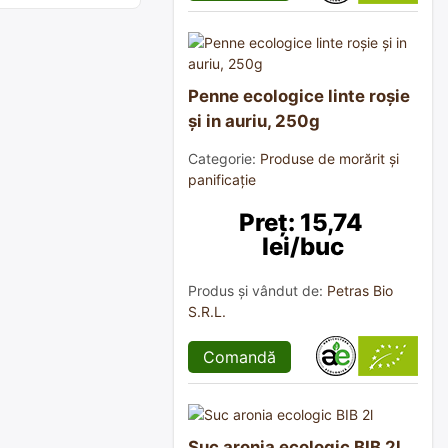
Penne ecologice linte roșie
și in auriu, 250g
Categorie:
Produse de morărit și
panificație
Preț: 15,74 
lei/buc
Produs și vândut de:
Petras Bio
S.R.L.
Comandă
Suc aronia ecologic BIB 2l