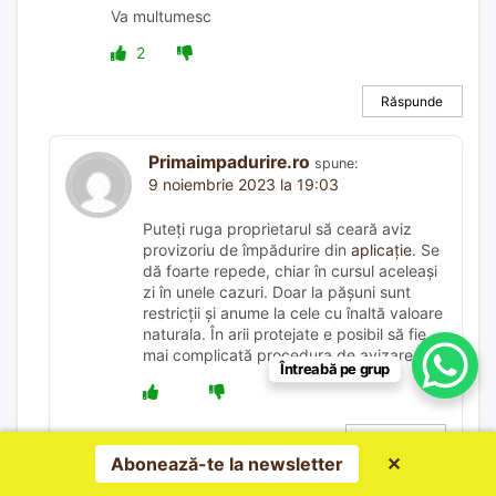
Va multumesc
2
Răspunde
Primaimpadurire.ro
spune:
9 noiembrie 2023 la 19:03
Puteți ruga proprietarul să ceară aviz
provizoriu de împădurire din
aplicație
. Se
dă foarte repede, chiar în cursul aceleași
zi în unele cazuri. Doar la pășuni sunt
restricții și anume la cele cu înaltă valoare
naturala. În arii protejate e posibil să fie
mai complicată procedura de avizare…
Întreabă pe grup
Răspunde
Abonează-te la newsletter
✕