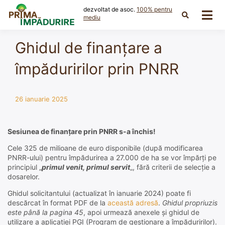
Skip
dezvoltat de asoc.
100% pentru
to
mediu
content
Ghidul de finanțare a
împăduririlor prin PNRR
26 ianuarie 2025
Sesiunea de finanțare prin PNRR s-a închis!
Cele 325 de milioane de euro disponibile (după modificarea
PNRR-ului) pentru împădurirea a 27.000 de ha se vor împărți pe
principiul „
primul venit, primul servit
„, fără criterii de selecție a
dosarelor.
Ghidul solicitantului (actualizat în ianuarie 2024) poate fi
descărcat în format PDF de la
această adresă
.
Ghidul propriuzis
este până la pagina 45
, apoi urmează anexele și ghidul de
utilizare a aplicației PGI (Program de gestionare a împăduririlor).