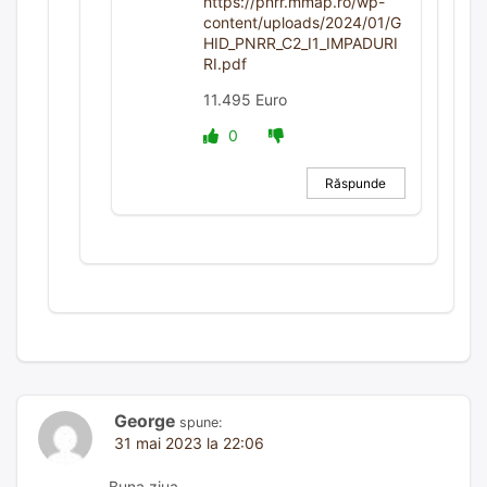
https://pnrr.mmap.ro/wp-
content/uploads/2024/01/G
HID_PNRR_C2_I1_IMPADURI
RI.pdf
11.495 Euro
0
Răspunde
George
spune:
31 mai 2023 la 22:06
Buna ziua,