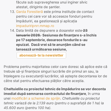
făcute sub supravegherea unui inginer silvic
atestat, diriginte de șantier.
Garda Forestieră
este prima instituție de contact
pentru cei care vor să acceseze fonduri pentru
împăduriri, ea gestionează și aplicația
impaduriripnrr.mmap.ro
Data limită de depunere a dosarelor este
23
ianuarie 2026.
Sesiunea de finanțare s-a închis
pe 17 septembrie, deoarece fondurile s-au
epuizat. Dacă vrei să te anunțăm când se
lansează următoarea sesiune,
abonează-te la newsletter
Problema pentru majoritatea celor care doresc să aplice este că
trebuie să-și finanțeze singuri lucrările din primul an sau, la
înțelegere cu executanții lucrărilor, să aștepte decontarea lor de
către stat pentru efectuarea plăților către aceștia.
Cheltuielile cu proiectul tehnic de împădurire se vor deconta
imediat după semnarea contractului de finanțare
, în urma
unei
modificări a schemei de sprijin
.
Cheltuielile cu proiectul
tehnic variază de la 2.139 euro (pentru o suprafață de 1 ha) la
45.600 euro (pentru 100 ha).