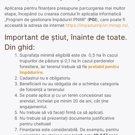
Aplicarea pentru finanțare presupune parcurgerea mai multor
etape, începând cu crearea contului în aplicația informatică
„Program de gestionare împăduriri PNRR” (
PGI
), care poate fi
accesată la adresa de internet
https://impaduriripnrr.mmap.ro/
.
Important de știut, înainte de toate.
Din ghid:
Suprafața minimă eligibilă este de 0,5 ha în cazul
trupurilor de pădure și 0,1 ha în cazul perderelor
forestiere, iar terenul trebuie să fie
pretabil pentru
împădurire.
Cadastrul nu e obligatoriu
Beneficiarii nu au obligaţia de a schimba categoria
de folosinţă a terenului
Se poate aplica și cu un teren concesionat sau
arendat, încheiat pe minim 20 de ani, cât ține
angajamentul.
Nu trebuie să vă faceți firmă ca să aplicați.
Nu trebuie să prezentați documente justificative
pentru cheltuieli
Finanțarea este considerabilă. De exemplu, pentru