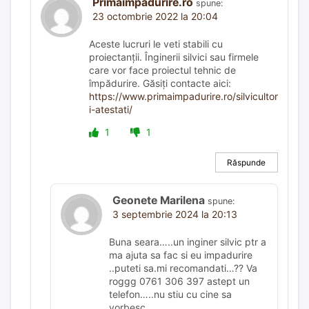
Primaimpadurire.ro
spune:
23 octombrie 2022 la 20:04
Aceste lucruri le veti stabili cu
proiectanții. Înginerii silvici sau firmele
care vor face proiectul tehnic de
împădurire. Găsiți contacte aici:
https://www.primaimpadurire.ro/silvicultor
i-atestati/
1
1
Răspunde
Geonete Marilena
spune:
3 septembrie 2024 la 20:13
Buna seara…..un inginer silvic ptr a
ma ajuta sa fac si eu impadurire
..puteti sa.mi recomandati…?? Va
roggg 0761 306 397 astept un
telefon…..nu stiu cu cine sa
vorbesc