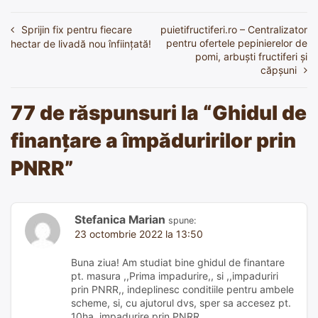
Sprijin fix pentru fiecare
puietifructiferi.ro – Centralizator
Navigare
pentru ofertele pepinierelor de
hectar de livadă nou înființată!
în
pomi, arbuști fructiferi și
căpșuni
articole
77 de răspunsuri la “
Ghidul de
finanțare a împăduririlor prin
PNRR
”
Stefanica Marian
spune:
23 octombrie 2022 la 13:50
Buna ziua! Am studiat bine ghidul de finantare
pt. masura ,,Prima impadurire,, si ,,impaduriri
prin PNRR,, indeplinesc conditiile pentru ambele
scheme, si, cu ajutorul dvs, sper sa accesez pt.
10ha, impadurire prin PNRR.