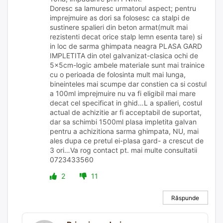
Doresc sa lamuresc urmatorul aspect; pentru
imprejmuire as dori sa folosesc ca stalpi de
sustinere spalieri din beton armat(mult mai
rezistenti decat orice stalp lemn esenta tare) si
in loc de sarma ghimpata neagra PLASA GARD
IMPLETITA din otel galvanizat-clasica ochi de
5x5cm-logic ambele materiale sunt mai trainice
cu o perioada de folosinta mult mai lunga,
bineinteles mai scumpe dar constien ca si costul
a 100ml imprejmuire nu va fi eligibil mai mare
decat cel specificat in ghid…L a spalieri, costul
actual de achizitie ar fi acceptabil de suportat,
dar sa schimbi 1500ml plasa impletita galvan
pentru a achizitiona sarma ghimpata, NU, mai
ales dupa ce pretul ei-plasa gard- a crescut de
3 ori…Va rog contact pt. mai multe consultatii
0723433560
2
11
Răspunde