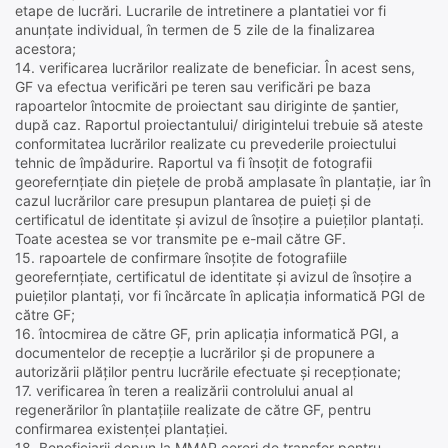
etape de lucrări. Lucrarile de intretinere a plantatiei vor fi
anunțate individual, în termen de 5 zile de la finalizarea
acestora;
14. verificarea lucrărilor realizate de beneficiar. În acest sens,
GF va efectua verificări pe teren sau verificări pe baza
rapoartelor întocmite de proiectant sau diriginte de șantier,
după caz. Raportul proiectantului/ dirigintelui trebuie să ateste
conformitatea lucrărilor realizate cu prevederile proiectului
tehnic de împădurire. Raportul va fi însoțit de fotografii
georefernțiate din piețele de probă amplasate în plantație, iar în
cazul lucrărilor care presupun plantarea de puieți și de
certificatul de identitate și avizul de însoțire a puieților plantați.
Toate acestea se vor transmite pe e-mail către GF.
15. rapoartele de confirmare însoțite de fotografiile
georefernțiate, certificatul de identitate și avizul de însoțire a
puieților plantați, vor fi încărcate în aplicația informatică PGI de
către GF;
16. întocmirea de către GF, prin aplicația informatică PGI, a
documentelor de recepție a lucrărilor și de propunere a
autorizării plăților pentru lucrările efectuate și recepționate;
17. verificarea în teren a realizării controlului anual al
regenerărilor în plantațiile realizate de către GF, pentru
confirmarea existenței plantației.
18. Beneficiarii depun la MMAP cereri de transfer pentru