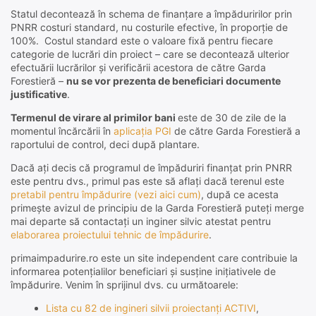
Statul decontează în schema de finanțare a împăduririlor prin
PNRR costuri standard, nu costurile efective, în proporție de
100%. Costul standard este o valoare fixă pentru fiecare
categorie de lucrări din proiect – care se decontează ulterior
efectuării lucrărilor și verificării acestora de către Garda
Forestieră –
nu se vor prezenta de beneficiari documente
justificative
.
Termenul de virare al primilor bani
este de 30 de zile de la
momentul încărcării în
aplicația PGI
de către Garda Forestieră a
raportului de control, deci după plantare.
Dacă ați decis că programul de împăduriri finanțat prin PNRR
este pentru dvs., primul pas este să aflați dacă terenul este
pretabil pentru împădurire (vezi aici cum)
, după ce acesta
primește avizul de principiu de la Garda Forestieră puteți merge
mai departe să contactați un inginer silvic atestat pentru
elaborarea proiectului tehnic de împădurire
.
primaimpadurire.ro este un site independent care contribuie la
informarea potențialilor beneficiari și susține inițiativele de
împădurire. Venim în sprijinul dvs. cu următoarele:
Lista cu 82 de ingineri silvii proiectanți ACTIVI
,