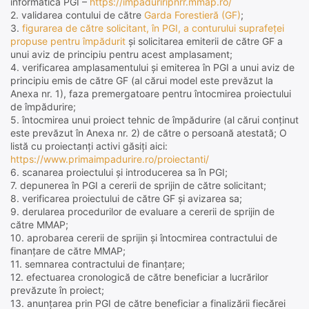
informatică PGI –
https://impaduriripnrr.mmap.ro/
2. validarea contului de către
Garda Forestieră (GF)
;
3.
figurarea de către solicitant, în PGI, a conturului suprafeței
propuse pentru împădurit
și solicitarea emiterii de către GF a
unui aviz de principiu pentru acest amplasament;
4. verificarea amplasamentului și emiterea în PGI a unui aviz de
principiu emis de către GF (al cărui model este prevăzut la
Anexa nr. 1), faza premergatoare pentru întocmirea proiectului
de împădurire;
5. întocmirea unui proiect tehnic de împădurire (al cărui conținut
este prevăzut în Anexa nr. 2) de către o persoană atestată; O
listă cu proiectanți activi găsiți aici:
https://www.primaimpadurire.ro/proiectanti/
6. scanarea proiectului și introducerea sa în PGI;
7. depunerea în PGI a cererii de sprijin de către solicitant;
8. verificarea proiectului de către GF și avizarea sa;
9. derularea procedurilor de evaluare a cererii de sprijin de
către MMAP;
10. aprobarea cererii de sprijin și întocmirea contractului de
finanțare de către MMAP;
11. semnarea contractului de finanțare;
12. efectuarea cronologică de către beneficiar a lucrărilor
prevăzute în proiect;
13. anunțarea prin PGI de către beneficiar a finalizării fiecărei