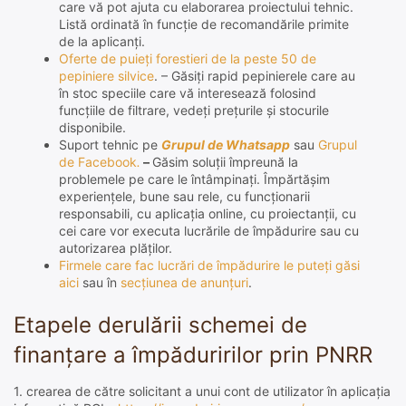
care vă pot ajuta cu elaborarea proiectului tehnic.
Listă ordinată în funcție de recomandările primite
de la aplicanți.
Oferte de puieți forestieri de la peste 50 de
pepiniere silvice
. – Găsiți rapid pepinierele care au
în stoc speciile care vă interesează folosind
funcțiile de filtrare, vedeți prețurile și stocurile
disponibile.
Suport tehnic pe
Grupul de Whatsapp
sau
Grupul
de
F
acebook
.
–
Găsim soluții împreună la
problemele pe care le întâmpinați. Împărtășim
experiențele, bune sau rele, cu funcționarii
responsabili, cu aplicația online, cu proiectanții, cu
cei care vor executa lucrările de împădurire sau cu
autorizarea plăților.
Firmele care fac lucrări de împădurire le puteți găsi
aici
sau în
secțiunea de anunțuri
.
Etapele derulării schemei de
finanțare a împăduririlor prin PNRR
1. crearea de către solicitant a unui cont de utilizator în aplicația