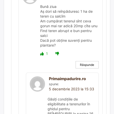
Bună ziua
Aş dori să reînpăduresc 1 ha de
teren cu salcîm
Am cumpărat terenul sînt ceva
gorun mai rar adică 20mp cîte unu
Find teren abrupt e bun pentru
salci
Dacă pot obține suvenți pentru
plantare?
1
Răspunde
Primaimpadurire.ro
spune:
5 decembrie 2023 la 15:33
Găsiți condițiile de
eligibilitate a terenurilor în
ghidul pentru
REÎMPĂDURIRI la pagina 16.