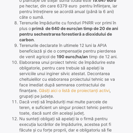
o plantație de stejar suma totală este
19.647 euro
pe hectar, din care 6379 euro pentru înființare, iar
pentru întreținere se acordă anual (până la 6 ani)
câte o sumă.
Terenurile împădurite cu fonduri PNRR vor primi în
plus o
primă de 640 de euro/an timp de 20 de ani
pentru sechestrarea forestieră a dioxidului de
carbon
.
Terenurile declarate în ultimele 12 luni la APIA
beneficiază și de o compensație pentru pierderea
de venit agricol de
190 euro/ha/an
timp de 12 ani.
Elaborarea unui proiect tehnic de împădurire este
obligatorie, pentru care trebuie să apelați la
serviciile unui inginer silvic atestat. Decontarea
cheltuielilor cu elaborarea proiectului tehnic se va
face imediat după semnarea contractului de
finanțare.
Găsiți aici o listă de proiectanți activi
,
grupați pe județe.
Dacă vreți să împăduriți mai multe parcele de
teren, e suficient un singur proiect tehnic pentru
toate, dacă sunt din același județ.
Nu sunteți obligați să apelați la o firmă pentru
execuția lucrărilor de împădurire, acestea pot fi
făcute și cu forțe proprii, dar e obligatoriu să fie