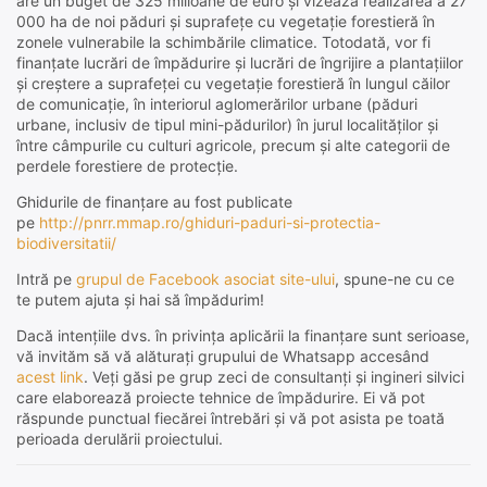
are un buget de 325 milioane de euro și vizează realizarea a 27
000 ha de noi păduri și suprafețe cu vegetație forestieră în
zonele vulnerabile la schimbările climatice. Totodată, vor fi
finanțate lucrări de împădurire și lucrări de îngrijire a plantațiilor
și creștere a suprafeței cu vegetație forestieră în lungul căilor
de comunicație, în interiorul aglomerărilor urbane (păduri
urbane, inclusiv de tipul mini-pădurilor) în jurul localităților și
între câmpurile cu culturi agricole, precum și alte categorii de
perdele forestiere de protecție.
Ghidurile de finanțare au fost publicate
pe
http://pnrr.mmap.ro/ghiduri-paduri-si-protectia-
biodiversitatii/
Intră pe
grupul de Facebook asociat site-ului
, spune-ne cu ce
te putem ajuta și hai să împădurim!
Dacă intențiile dvs. în privința aplicării la finanțare sunt serioase,
vă invităm să vă alăturați grupului de Whatsapp accesând
acest link
. Veți găsi pe grup zeci de consultanți și ingineri silvici
care elaborează proiecte tehnice de împădurire. Ei vă pot
răspunde punctual fiecărei întrebări și vă pot asista pe toată
perioada derulării proiectului.