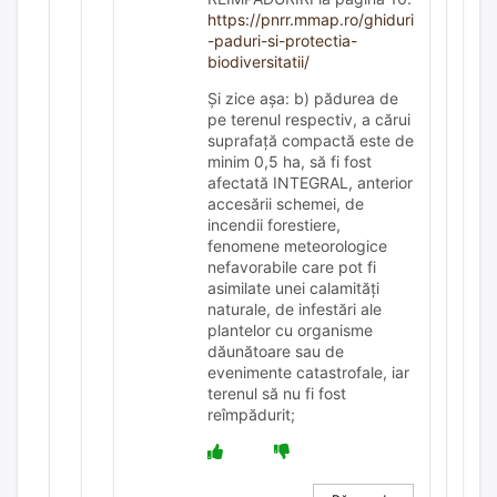
https://pnrr.mmap.ro/ghiduri
-paduri-si-protectia-
biodiversitatii/
Și zice așa: b) pădurea de
pe terenul respectiv, a cărui
suprafață compactă este de
minim 0,5 ha, să fi fost
afectată INTEGRAL, anterior
accesării schemei, de
incendii forestiere,
fenomene meteorologice
nefavorabile care pot fi
asimilate unei calamități
naturale, de infestări ale
plantelor cu organisme
dăunătoare sau de
evenimente catastrofale, iar
terenul să nu fi fost
reîmpădurit;