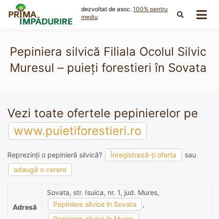
Skip
dezvoltat de asoc.
100% pentru
to
mediu
content
Pepiniera silvică Filiala Ocolul Silvic
Muresul – puieți forestieri în Sovata
Vezi toate ofertele pepinierelor pe
www.puietiforestieri.ro
Reprezinți o pepinieră silvică?
Înregistreză-ți oferta
sau
adaugă o cerere
Sovata, str. Isuica, nr. 1, jud. Mures,
Pepiniere silvice în Sovata
,
Adresă
Pepiniere silvice în Mures