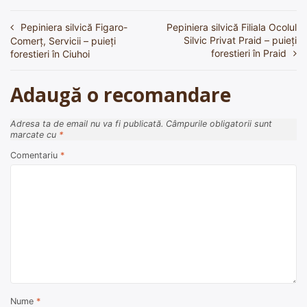
Pepiniera silvică Figaro-
Pepiniera silvică Filiala Ocolul
Navigare
Silvic Privat Praid – puieți
Comerț, Servicii – puieți
în
forestieri în Praid
forestieri în Ciuhoi
articole
Adaugă o recomandare
Adresa ta de email nu va fi publicată.
Câmpurile obligatorii sunt
marcate cu
*
Comentariu
*
Nume
*