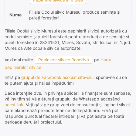
Filiala Ocolul silvic Muresul produce semințe și
Nume
puieți forestieri
Filiala Ocolul silvic Muresul este pepinieră silvică autorizată cu
codul semințe și puieți forestieri pentru producția de semințe și
puieți forestieri în 28241521, Mures, Sovata, str. Isuica, nr. 1, jud.
Mures ca Alte ocoale silvice autorizate.
Vezi mai multe
Pepiniere silvice Romsilva
pe
Harta
pepinierelor silvice
Intră pe
grupul de Facebook asociat site-ului
, spune-ne cu ce
te putem ajuta și hai să împădurim!
Dacă intențiile dvs. în privința aplicării la finanțare sunt serioase,
vă invităm să vă alăturați grupului de Whatsapp accesând
acest link
. Veți găsi pe grup zeci de consultanți și ingineri silvici
care elaborează proiecte tehnice de împădurire. Ei vă pot
răspunde punctual fiecărei întrebări și vă pot asista pe toată
perioada derulării proiectului.