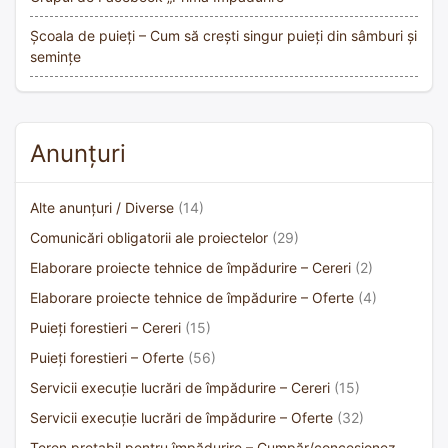
Școala de puieți – Cum să crești singur puieți din sâmburi și
semințe
Anunțuri
Alte anunțuri / Diverse
(14)
Comunicări obligatorii ale proiectelor
(29)
Elaborare proiecte tehnice de împădurire – Cereri
(2)
Elaborare proiecte tehnice de împădurire – Oferte
(4)
Puieți forestieri – Cereri
(15)
Puieți forestieri – Oferte
(56)
Servicii execuție lucrări de împădurire – Cereri
(15)
Servicii execuție lucrări de împădurire – Oferte
(32)
Teren pretabil pentru împădurire – Cumpăr/concesionez