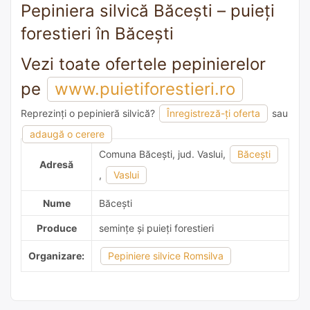
Pepiniera silvică Băceşti – puieți
forestieri în Băceşti
Vezi toate ofertele pepinierelor
pe
www.puietiforestieri.ro
Reprezinți o pepinieră silvică?
Înregistreză-ți oferta
sau
adaugă o recomandare
adaugă o cerere
Comuna Băceşti, jud. Vaslui,
Băceşti
Adresă
,
Vaslui
Nume
Băceşti
Produce
semințe și puieți forestieri
Organizare:
Pepiniere silvice Romsilva