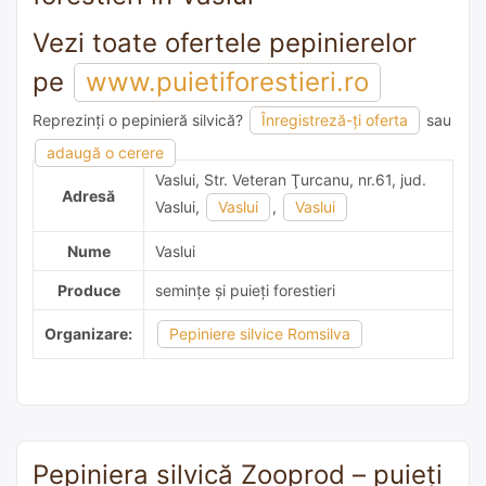
Vezi toate ofertele pepinierelor
pe
www.puietiforestieri.ro
Reprezinți o pepinieră silvică?
Înregistreză-ți oferta
sau
adaugă o recomandare
adaugă o cerere
Vaslui, Str. Veteran Ţurcanu, nr.61, jud.
Adresă
Vaslui,
Vaslui
,
Vaslui
Nume
Vaslui
Produce
semințe și puieți forestieri
Organizare:
Pepiniere silvice Romsilva
Pepiniera silvică Zooprod – puieți