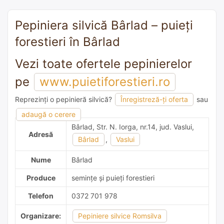
Pepiniera silvică Bârlad – puieți
forestieri în Bârlad
Vezi toate ofertele pepinierelor
pe
www.puietiforestieri.ro
Reprezinți o pepinieră silvică?
Înregistreză-ți oferta
sau
adaugă o recomandare
adaugă o cerere
Bârlad, Str. N. Iorga, nr.14, jud. Vaslui,
Adresă
Bârlad
,
Vaslui
Nume
Bârlad
Produce
semințe și puieți forestieri
Telefon
0372 701 978
Organizare:
Pepiniere silvice Romsilva