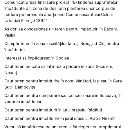
Comunicat presa finalizare proiect: ”Extinderea suprafețelor
împădurite din zona de deal prin plantarea unor corpuri de
pădure pe terenurile aparținând Composesoratului Coloni
Urbariali Florești 1892”
As dori sa concesionez un teren pentru împăduriri în Băcani,
Vaslui
Cumpăr teren în zona localităților Iara și Belis, jud Cluj pentru
împădurire
Înteresat să împăduresc în Codlea
Caut teren pe cate sa înfiintez o pădure în zona Secuieni,
Neamț
Caut teren pentru împădurire în com. Vânători, Iași sau în Gura
Șuții, Dâmbovița.
Caut teren pentru cumpărare sau concesionare în Suceava, în
vederea împăduririi
Caut teren pentru împădurit în jurul orașului Rădăuți
Caut teren pentru împădurire în jurul orașului Piatra Neamț
Vreau să împăduresc pe un teren la înțelegere cu proprietarul