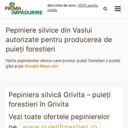
Skip
dezvoltat de asoc.
100% pentru
to
mediu
content
Pepiniere silvice din Vaslui
autorizate pentru producerea de
puieți forestieri
Harta pepinierelor silvice care produc puieți forestieri o puteți
găsi și pe
Google Maps aici
Pepiniera silvică Grivita – puieți
forestieri în Grivita
Vezi toate ofertele pepinierelor
pe
www.puietiforestieri.ro