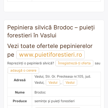
Pepiniera silvică Brodoc – puieți
forestieri în Vaslui
Vezi toate ofertele pepinierelor
pe
www.puietiforestieri.ro
Reprezinți o pepinieră silvică?
Înregistreză-ți oferta
sau
adaugă o recomandare
adaugă o cerere
Vaslui, Str. Gr. Preoteasa nr.105, jud.
Adresă
Vaslui,
Vaslui
,
Vaslui
Nume
Brodoc
Produce
semințe și puieți forestieri