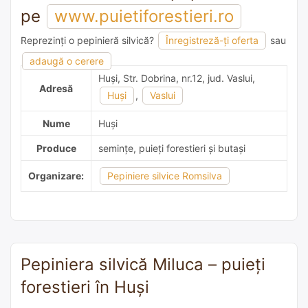
pe
www.puietiforestieri.ro
Reprezinți o pepinieră silvică?
Înregistreză-ți oferta
sau
adaugă o recomandare
adaugă o cerere
Huşi, Str. Dobrina, nr.12, jud. Vaslui,
Adresă
Huşi
,
Vaslui
Nume
Huşi
Produce
semințe, puieți forestieri și butași
Organizare:
Pepiniere silvice Romsilva
Pepiniera silvică Miluca – puieți
forestieri în Huşi