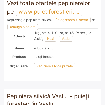
Vezi toate ofertele pepinierelor
pe
www.puietiforestieri.ro
Reprezinți o pepinieră silvică?
Înregistreză-ți oferta
sau
adaugă o recomandare
adaugă o cerere
Huşi, str. Al. I. Cuza, nr. 45, Parter, jud.
Adresă
Vaslui,
Huşi
,
Vaslui
Nume
Miluca S.R.L.
Produce
puieți forestieri
Organizare:
Pepiniere silvice private
Pepiniera silvică Vaslui – puieți
forestieri în Vaslui