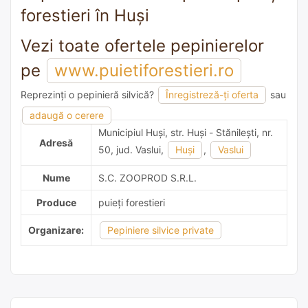
forestieri în Huşi
Vezi toate ofertele pepinierelor
pe
www.puietiforestieri.ro
Reprezinți o pepinieră silvică?
Înregistreză-ți oferta
sau
adaugă o recomandare
adaugă o cerere
Municipiul Huşi, str. Huși - Stănileşti, nr.
Adresă
50, jud. Vaslui,
Huşi
,
Vaslui
Nume
S.C. ZOOPROD S.R.L.
Produce
puieți forestieri
Organizare:
Pepiniere silvice private