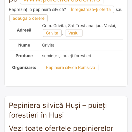
Reprezinți o pepinieră silvică?
Înregistreză-ți oferta
sau
adaugă o recomandare
adaugă o cerere
Com. Grivita, Sat Trestiana, jud. Vaslui,
Adresă
Grivita
,
Vaslui
Nume
Grivita
Produce
semințe și puieți forestieri
Organizare:
Pepiniere silvice Romsilva
Pepiniera silvică Huşi – puieți
forestieri în Huşi
Vezi toate ofertele pepinierelor