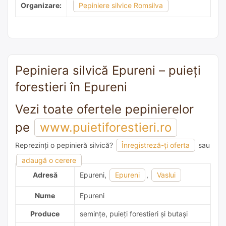
Organizare:
Pepiniere silvice Romsilva
Pepiniera silvică Epureni – puieți
forestieri în Epureni
Vezi toate ofertele pepinierelor
pe
www.puietiforestieri.ro
Reprezinți o pepinieră silvică?
Înregistreză-ți oferta
sau
adaugă o recomandare
adaugă o cerere
Adresă
Epureni,
Epureni
,
Vaslui
Nume
Epureni
Produce
semințe, puieți forestieri și butași