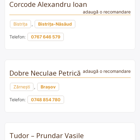
Corcode Alexandru Ioan
adaugă o recomandare
Bistrița
,
Bistrița-Năsăud
Telefon:
0767 646 579
Dobre Neculae Petrică
adaugă o recomandare
Zărnești
,
Brașov
Telefon:
0748 854 780
Tudor – Prundar Vasile