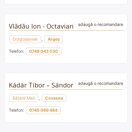
Vlădău Ion - Octavian
adaugă o recomandare
Dragoslavele
,
Argeș
Telefon:
0749 043 030
Kádár Tibor – Sándor
adaugă o recomandare
Bățanii Mari
,
Covasna
Telefon:
0745 069 484