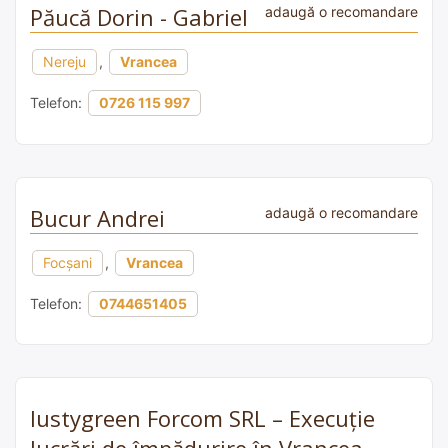
Păucă Dorin - Gabriel
adaugă o recomandare
Nereju
,
Vrancea
Telefon:
0726 115 997
Bucur Andrei
adaugă o recomandare
Focșani
,
Vrancea
Telefon:
0744651405
Iustygreen Forcom SRL – Execuție