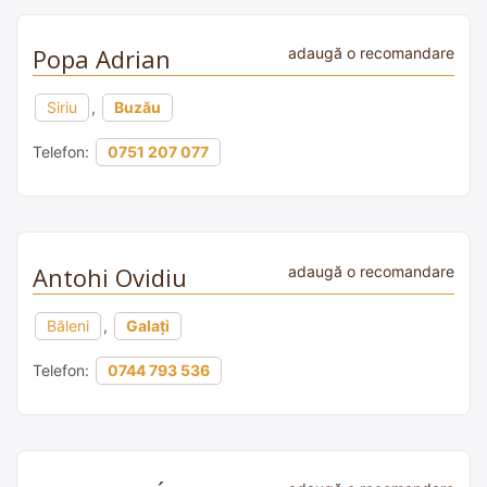
Popa Adrian
adaugă o recomandare
Siriu
,
Buzău
Telefon:
0751 207 077
Antohi Ovidiu
adaugă o recomandare
Băleni
,
Galați
Telefon:
0744 793 536