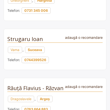
Gheorgheni
,
Harghita
Telefon:
0731 345 006
Strugaru Ioan
adaugă o recomandare
Vama
,
Suceava
Telefon:
0744399526
Răuță Flavius - Răzvan
adaugă o recomandare
Dragoslavele
,
Argeș
Telefon:
0763 664 883