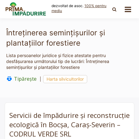
Skip
dezvoltat de asoc.
100% pentru
to
mediu
content
Întreţinerea seminţişurilor şi
plantaţiilor forestiere
Lista persoanelor juridice și fizice atestate pentru
desfășurarea următorului tip de lucrări: Întreţinerea
seminţişurilor şi plantaţiilor forestiere
Tipărește
|
Harta silvicultorilor
Servicii de împădurire și reconstrucție
ecologică în Bocșa, Caraș-Severin –
CODRUL VERDE SRL