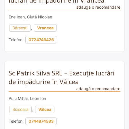
lucrări de împădurire în Vrancea
adaugă o recomandare
Ene Ioan, Ciută Nicolae
Bârsești
,
Vrancea
Telefon:
0724746426
Sc Patrik Silva SRL – Execuție lucrări
de împădurire în Vâlcea
adaugă o recomandare
Puiu Mihai, Leon Ion
Boișoara
,
Vâlcea
Telefon:
0744874583