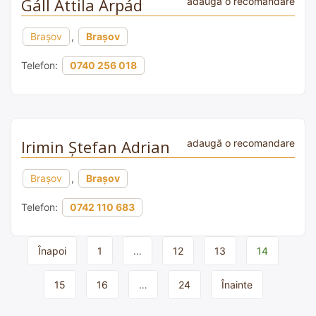
Gáll Attila Árpád
adaugă o recomandare
Brașov
,
Brașov
Telefon:
0740 256 018
Irimin Ștefan Adrian
adaugă o recomandare
Brașov
,
Brașov
Telefon:
0742 110 683
Page
Înapoi
1
…
12
13
14
navigation
15
16
…
24
Înainte