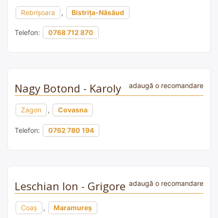
Rebrișoara
,
Bistrița-Năsăud
Telefon:
0768 712 870
Nagy Botond - Karoly
adaugă o recomandare
Zagon
,
Covasna
Telefon:
0762 780 194
Leschian Ion - Grigore
adaugă o recomandare
Coaș
,
Maramureș