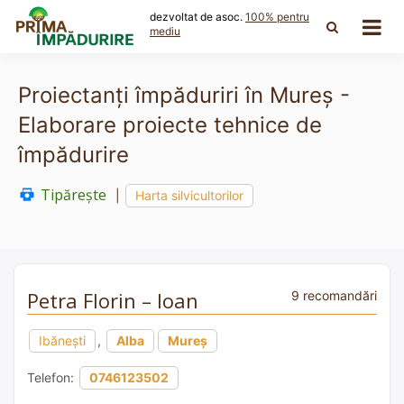
Skip
dezvoltat de asoc.
100% pentru
to
mediu
content
Proiectanți împăduriri în Mureș -
Elaborare proiecte tehnice de
împădurire
Tipărește
|
Harta silvicultorilor
Petra Florin – Ioan
9 recomandări
Ibănești
,
Alba
Mureș
Telefon:
0746123502