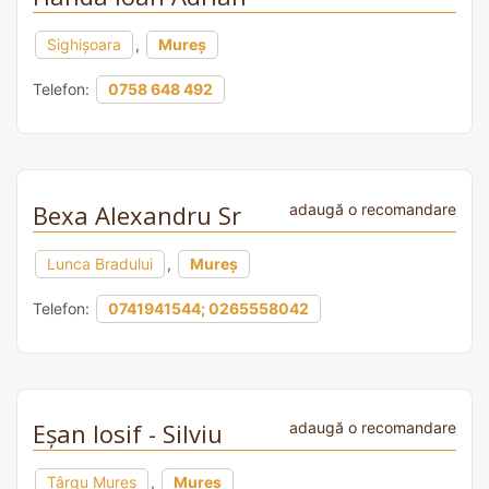
Sighişoara
,
Mureș
Telefon:
0758 648 492
Bexa Alexandru Sr
adaugă o recomandare
Lunca Bradului
,
Mureș
Telefon:
0741941544; 0265558042
Eșan Iosif - Silviu
adaugă o recomandare
Târgu Mureș
,
Mureș