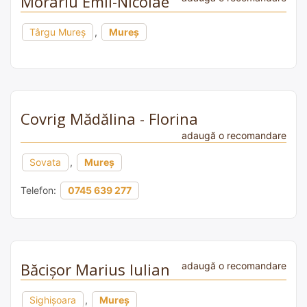
Morariu Emil-Nicolae
Târgu Mureș
,
Mureș
Covrig Mădălina - Florina
adaugă o recomandare
Sovata
,
Mureș
Telefon:
0745 639 277
Băcișor Marius Iulian
adaugă o recomandare
Sighişoara
,
Mureș