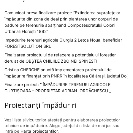
Comunicat presa finalizare proiect: ”Extinderea suprafețelor
împădurite din zona de deal prin plantarea unor corpuri de
pădure pe terenurile aparținând Composesoratului Coloni
Urbariali Florești 1892”
Impadurire terenuri agricole Giurgiu 2 Letca Noua, beneficiar
FORESTSOLUTION SRL
Finalizarea proiectului de refacere a potențialului forestier
derulat de OBȘTEA CHILIILE ZBOINEI SPINEȘTI
Cristina GHERGHE anunță implementarea proiectului de
împădurire finanțat prin PNRR în localitatea Călărași, județul Dolj
Finalizare proiect: ” ÎMPĂDURIRE TERENURI AGRICOLE
CURTIȘOARA – PROPRIETAR ADRIAN IORDĂCHESCU „
Proiectanți împăduriri
Vezi lista silvicultorilor atestați pentru elaborarea proiectelor
tehnice de împădurire. Alege județul din lista de mai jos sau
intră pe
Harta proiectanților
.