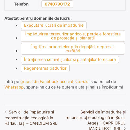
Telefon
0740790172
Atestat pentru domeniile de lucru:
Executare lucrări de împădurire
Împădurirea terenurilor agricole, perdele forestiere
de protecţie şi plantaţii
Îngrijirea arboretelor prin degajări, depresaj,
curăţări
Întreţinerea seminţişurilor şi plantaţiilor forestiere
Regenerarea pădurilor
Intră pe
grupul de Facebook asociat site-ului
sau pe cel de
Whatsapp
, spune-ne cu ce te putem ajuta și hai să împădurim!
Servicii de împădurire și
Servicii de împădurire și
Navigare
reconstrucție ecologică în Șuici,
reconstrucție ecologică în
în
Argeș – CĂPRIORUL
Hârlău, Iași – CANDIUM SRL
IANCULEȘTI SRL