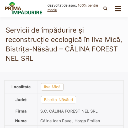
Skip
dezvoltat de asoc.
100% pentru
to
mediu
content
Servicii de împădurire și
reconstrucție ecologică în Ilva Mică,
Bistrița-Năsăud – CĂLINA FOREST
NEL SRL
Localitate
Ilva Mică
Județ
Bistrița-Năsăud
Firma
S.C. CĂLINA FOREST NEL SRL
Nume
Călina Ioan Pavel, Horga Emilian