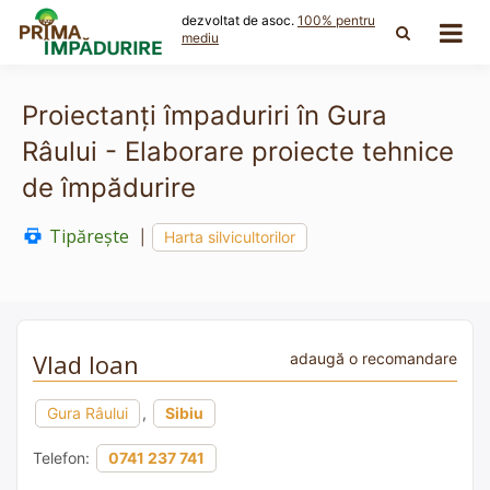
Skip
dezvoltat de asoc.
100% pentru
to
mediu
content
Proiectanți împaduriri în Gura
Râului - Elaborare proiecte tehnice
de împădurire
Tipărește
|
Harta silvicultorilor
Vlad Ioan
adaugă o recomandare
Gura Râului
,
Sibiu
Telefon:
0741 237 741