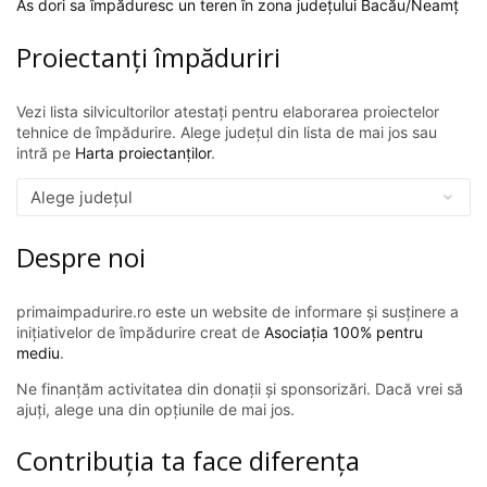
As dori sa împăduresc un teren în zona județului Bacău/Neamț
Proiectanți împăduriri
Vezi lista silvicultorilor atestați pentru elaborarea proiectelor
tehnice de împădurire. Alege județul din lista de mai jos sau
intră pe
Harta proiectanților
.
Despre noi
primaimpadurire.ro este un website de informare și susținere a
inițiativelor de împădurire creat de
Asociația 100% pentru
mediu
.
Ne finanțăm activitatea din donații și sponsorizări. Dacă vrei să
ajuți, alege una din opțiunile de mai jos.
Contribuția ta face diferența