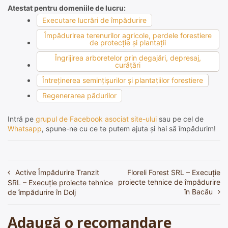
Atestat pentru domeniile de lucru:
Executare lucrări de împădurire
Împădurirea terenurilor agricole, perdele forestiere
de protecţie şi plantaţii
Îngrijirea arboretelor prin degajări, depresaj,
curăţări
Întreţinerea seminţişurilor şi plantaţiilor forestiere
Regenerarea pădurilor
Intră pe
grupul de Facebook asociat site-ului
sau pe cel de
Whatsapp
, spune-ne cu ce te putem ajuta și hai să împădurim!
Active Împădurire Tranzit
Floreli Forest SRL – Execuție
Navigare
proiecte tehnice de împădurire
SRL – Execuție proiecte tehnice
în
în Bacău
de împădurire în Dolj
articole
Adaugă o recomandare