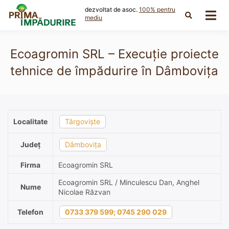
Skip
dezvoltat de asoc.
100% pentru
to
mediu
content
Ecoagromin SRL – Execuție proiecte
tehnice de împădurire în Dâmbovița
Localitate
Târgoviște
Județ
Dâmbovița
Firma
Ecoagromin SRL
Ecoagromin SRL / Minculescu Dan, Anghel
Nume
Nicolae Răzvan
Telefon
0733 379 599; 0745 290 029