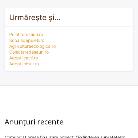
Urmărește și…
Puietiforestieri.ro
Scoaladepuieti.ro
Agriculturaecologica.ro
Colectaredeseuri.ro
Adoptiicaini.ro
Adoptiipisici.ro
Anunțuri recente
Comunicat presa finalizare proiect: ”Extinderea suprafețelor