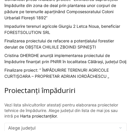
împădurite din zona de deal prin plantarea unor corpuri de
pădure pe terenurile aparținând Composesoratului Coloni
Urbariali Florești 1892”
Impadurire terenuri agricole Giurgiu 2 Letca Noua, beneficiar
FORESTSOLUTION SRL
Finalizarea proiectului de refacere a potențialului forestier
derulat de OBȘTEA CHILIILE ZBOINEI SPINEȘTI
Cristina GHERGHE anunță implementarea proiectului de
împădurire finanțat prin PNRR în localitatea Călărași, județul Dolj
Finalizare proiect: ” ÎMPĂDURIRE TERENURI AGRICOLE
CURTIȘOARA – PROPRIETAR ADRIAN IORDĂCHESCU „
Proiectanți împăduriri
Vezi lista silvicultorilor atestați pentru elaborarea proiectelor
tehnice de împădurire. Alege județul din lista de mai jos sau
intră pe
Harta proiectanților
.