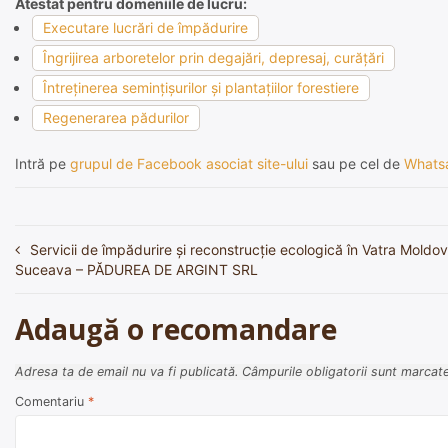
Atestat pentru domeniile de lucru:
Executare lucrări de împădurire
Îngrijirea arboretelor prin degajări, depresaj, curăţări
Întreţinerea seminţişurilor şi plantaţiilor forestiere
Regenerarea pădurilor
Intră pe
grupul de Facebook asociat site-ului
sau pe cel de
Whats
Servicii de împădurire și reconstrucție ecologică în Vatra Moldovi
Navigare
Suceava – PĂDUREA DE ARGINT SRL
în
articole
Adaugă o recomandare
Adresa ta de email nu va fi publicată.
Câmpurile obligatorii sunt marcat
Comentariu
*