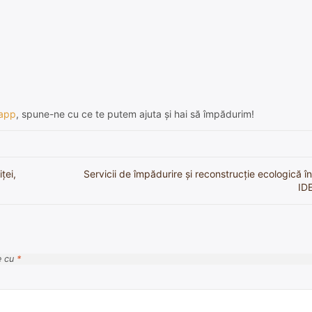
app
, spune-ne cu ce te putem ajuta și hai să împădurim!
ței,
Servicii de împădurire și reconstrucție ecologică 
ID
e cu
*