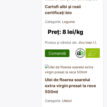
Cartofi albi și rosii
certificați bio
Categorie:
Legume
Preț: 8 lei/kg
Produs și vândut de:
Jivu Ioan I.I.
Comandă
Ulei de floarea soarelui
extra virgin presat la rece
500ml
Categorie:
Uleiuri