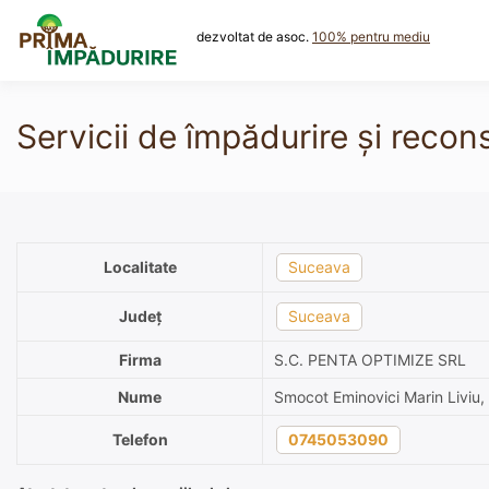
Skip
to
dezvoltat de asoc.
100% pentru mediu
content
Servicii de împădurire și rec
Localitate
Suceava
Județ
Suceava
Firma
S.C. PENTA OPTIMIZE SRL
Nume
Smocot Eminovici Marin Liviu,
Telefon
0745053090