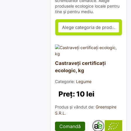
schimbărilor climatice. Alege
produsele ecologice locale pentru
tine și pentru mediu.
Castraveți certificați
ecologic, kg
Categorie:
Legume
Preț: 10 lei
Produs și vândut de:
Greenspire
S.R.L.
Comandă