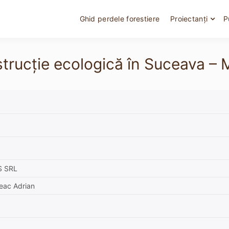
Ghid perdele forestiere
Proiectanți
P
onstrucție ecologică în Suceav
S SRL
neac Adrian