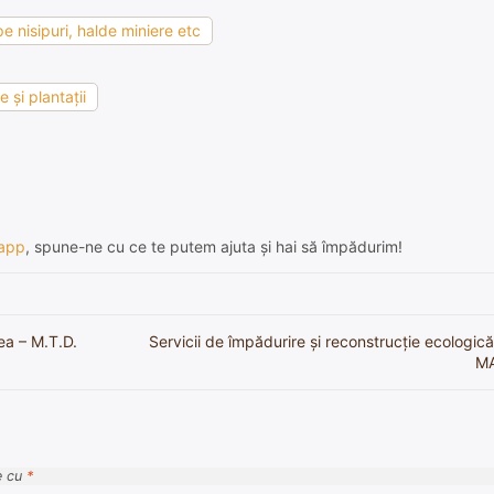
e nisipuri, halde miniere etc
 şi plantaţii
app
, spune-ne cu ce te putem ajuta și hai să împădurim!
cea – M.T.D.
Servicii de împădurire și reconstrucție ecologic
MA
e cu
*