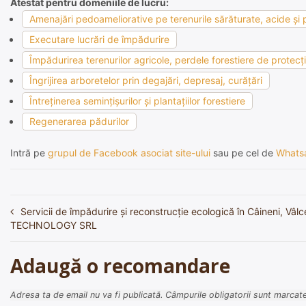
Atestat pentru domeniile de lucru:
Amenajări pedoameliorative pe terenurile sărăturate, acide şi p
Executare lucrări de împădurire
Împădurirea terenurilor agricole, perdele forestiere de protecţie
Îngrijirea arboretelor prin degajări, depresaj, curăţări
Întreţinerea seminţişurilor şi plantaţiilor forestiere
Regenerarea pădurilor
Intră pe
grupul de Facebook asociat site-ului
sau pe cel de
Whats
Servicii de împădurire și reconstrucție ecologică în Câineni, Vâl
Navigare
TECHNOLOGY SRL
în
articole
Adaugă o recomandare
Adresa ta de email nu va fi publicată.
Câmpurile obligatorii sunt marcat