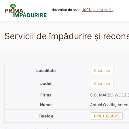
Skip
to
dezvoltat de asoc.
100% pentru mediu
content
Servicii de împădurire și rec
Localitate
Suceava
Județ
Suceava
Firma
S.C. MARBO WOOD
Nume
Antohi Ovidiu, Anto
Telefon
0740326673