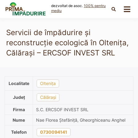
Skip
dezvoltat de asoc.
100% pentru
to
mediu
content
Servicii de împădurire și
reconstrucție ecologică în Oltenița,
Călărași – ERCSOF INVEST SRL
Localitate
Oltenița
Județ
Călărași
Firma
S.C. ERCSOF INVEST SRL
Nume
Nae Florea Ștefăniță, Gheorghiceanu Anghel
Telefon
0730094141