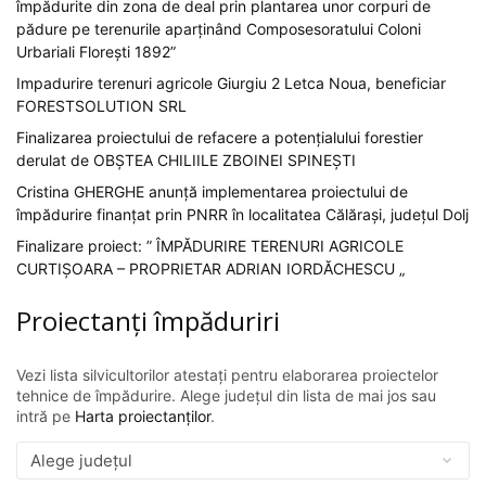
împădurite din zona de deal prin plantarea unor corpuri de
pădure pe terenurile aparținând Composesoratului Coloni
Urbariali Florești 1892”
Impadurire terenuri agricole Giurgiu 2 Letca Noua, beneficiar
FORESTSOLUTION SRL
Finalizarea proiectului de refacere a potențialului forestier
derulat de OBȘTEA CHILIILE ZBOINEI SPINEȘTI
Cristina GHERGHE anunță implementarea proiectului de
împădurire finanțat prin PNRR în localitatea Călărași, județul Dolj
Finalizare proiect: ” ÎMPĂDURIRE TERENURI AGRICOLE
CURTIȘOARA – PROPRIETAR ADRIAN IORDĂCHESCU „
Proiectanți împăduriri
Vezi lista silvicultorilor atestați pentru elaborarea proiectelor
tehnice de împădurire. Alege județul din lista de mai jos sau
intră pe
Harta proiectanților
.