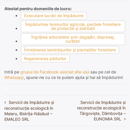
Atestat pentru domeniile de lucru:
Executare lucrări de împădurire
Împădurirea terenurilor agricole, perdele forestiere
de protecţie şi plantaţii
Îngrijirea arboretelor prin degajări, depresaj,
curăţări
Întreţinerea seminţişurilor şi plantaţiilor forestiere
Regenerarea pădurilor
Intră pe
grupul de Facebook asociat site-ului
sau pe cel de
Whatsapp
, spune-ne cu ce te putem ajuta și hai să împădurim!
Servicii de împădurire și
Servicii de împădurire și
Navigare
reconstrucție ecologică în
reconstrucție ecologică în
în
Târgoviște, Dâmbovița –
Maieru, Bistrița-Năsăud –
EUNOMIA SRL
EMALEO SRL
articole