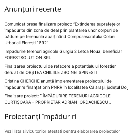
Anunțuri recente
Comunicat presa finalizare proiect: ”Extinderea suprafețelor
împădurite din zona de deal prin plantarea unor corpuri de
pădure pe terenurile aparținând Composesoratului Coloni
Urbariali Florești 1892”
Impadurire terenuri agricole Giurgiu 2 Letca Noua, beneficiar
FORESTSOLUTION SRL
Finalizarea proiectului de refacere a potențialului forestier
derulat de OBȘTEA CHILIILE ZBOINEI SPINEȘTI
Cristina GHERGHE anunță implementarea proiectului de
împădurire finanțat prin PNRR în localitatea Călărași, județul Dolj
Finalizare proiect: ” ÎMPĂDURIRE TERENURI AGRICOLE
CURTIȘOARA – PROPRIETAR ADRIAN IORDĂCHESCU „
Proiectanți împăduriri
Vezi lista silvicultorilor atestați pentru elaborarea proiectelor