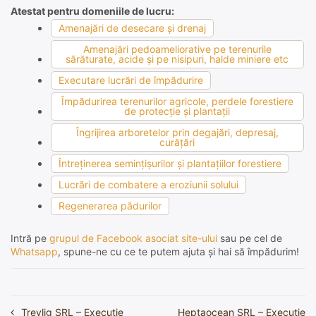
Atestat pentru domeniile de lucru:
Amenajări de desecare şi drenaj
Amenajări pedoameliorative pe terenurile
sărăturate, acide şi pe nisipuri, halde miniere etc
Executare lucrări de împădurire
Împădurirea terenurilor agricole, perdele forestiere
de protecţie şi plantaţii
Îngrijirea arboretelor prin degajări, depresaj,
curăţări
Întreţinerea seminţişurilor şi plantaţiilor forestiere
Lucrări de combatere a eroziunii solului
Regenerarea pădurilor
Intră pe
grupul de Facebook asociat site-ului
sau pe cel de
Whatsapp
, spune-ne cu ce te putem ajuta și hai să împădurim!
Trevlig SRL – Execuție
Heptaocean SRL – Execuție