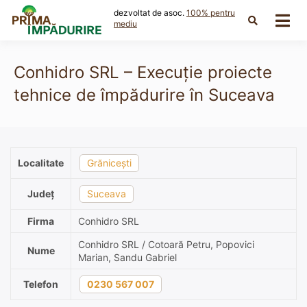
Skip
dezvoltat de asoc.
100% pentru
to
mediu
content
Conhidro SRL – Execuție proiecte
tehnice de împădurire în Suceava
Localitate
Grănicești
Județ
Suceava
Firma
Conhidro SRL
Conhidro SRL / Cotoară Petru, Popovici
Nume
Marian, Sandu Gabriel
Telefon
0230 567 007