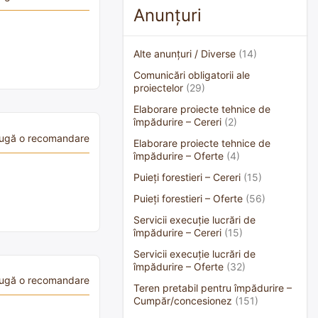
Anunțuri
Alte anunțuri / Diverse
(14)
Comunicări obligatorii ale
proiectelor
(29)
Elaborare proiecte tehnice de
împădurire – Cereri
(2)
ugă o recomandare
Elaborare proiecte tehnice de
împădurire – Oferte
(4)
Puieți forestieri – Cereri
(15)
Puieți forestieri – Oferte
(56)
Servicii execuție lucrări de
împădurire – Cereri
(15)
Servicii execuție lucrări de
împădurire – Oferte
(32)
ugă o recomandare
Teren pretabil pentru împădurire –
Cumpăr/concesionez
(151)