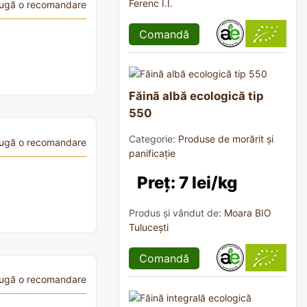
Ferenc I.I.
ugă o recomandare
Comandă
Făină albă ecologică tip
550
Categorie:
Produse de morărit și
ugă o recomandare
panificație
Preț: 7 lei/kg
Produs și vândut de:
Moara BIO
Tulucești
Comandă
ugă o recomandare