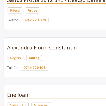
Pitești
,
Argeș
Telefon:
0742 223 076
Alexandru Florin Constantin
Reghin
,
Mureș
Telefon:
0744 229 108
Ene Ioan
Valea Sării
,
Vrancea