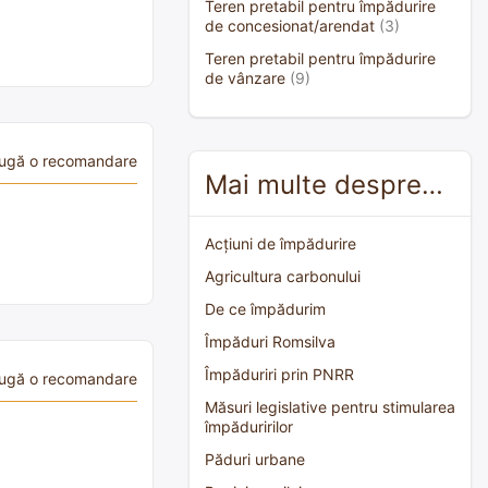
Teren pretabil pentru împădurire
de concesionat/arendat
(3)
Teren pretabil pentru împădurire
de vânzare
(9)
ugă o recomandare
Mai multe despre…
Acțiuni de împădurire
Agricultura carbonului
De ce împădurim
Împăduri Romsilva
Împăduriri prin PNRR
ugă o recomandare
Măsuri legislative pentru stimularea
împăduririlor
Păduri urbane