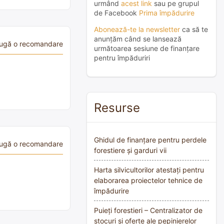
urmând
acest link
sau pe grupul
de Facebook
Prima împădurire
Abonează-te la newsletter
ca să te
anunțăm când se lansează
ugă o recomandare
următoarea sesiune de finanțare
pentru împăduriri
Resurse
Ghidul de finanțare pentru perdele
ugă o recomandare
forestiere și garduri vii
Harta silvicultorilor atestați pentru
elaborarea proiectelor tehnice de
împădurire
Puieți forestieri – Centralizator de
stocuri și oferte ale pepinierelor