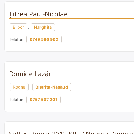
Țifrea Paul-Nicolae
Bilbor
,
Harghita
Telefon:
0749 586 902
Domide Lazăr
Rodna
,
Bistrița-Năsăud
Telefon:
0757 587 201
Saltus Provia 2012 SRL / Neacșu Daniel