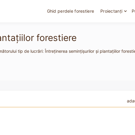
Ghid perdele forestiere
Proiectanți
P
ntaţiilor forestiere
orului tip de lucrări: Întreţinerea seminţişurilor şi plantaţiilor foresti
ada