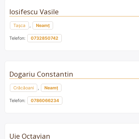
Iosifescu Vasile
Taşca
,
Neamț
Telefon:
0732850742
Dogariu Constantin
Crăcăoani
,
Neamț
Telefon:
0786066234
Uje Octavian