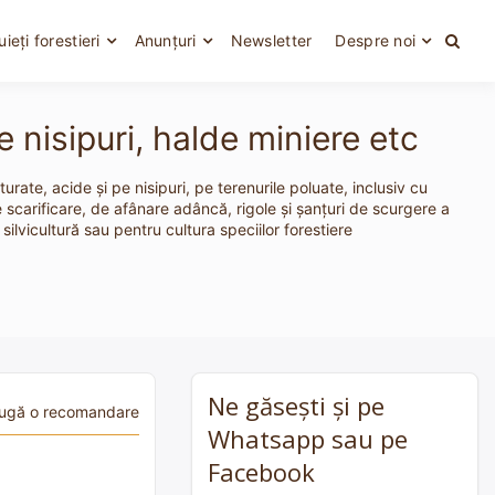
uieți forestieri
Anunțuri
Newsletter
Despre noi
 nisipuri, halde miniere etc
rate, acide şi pe nisipuri, pe terenurile poluate, inclusiv cu
e scarificare, de afânare adâncă, rigole şi şanţuri de scurgere a
silvicultură sau pentru cultura speciilor forestiere
Ne găsești și pe
ugă o recomandare
Whatsapp sau pe
Facebook