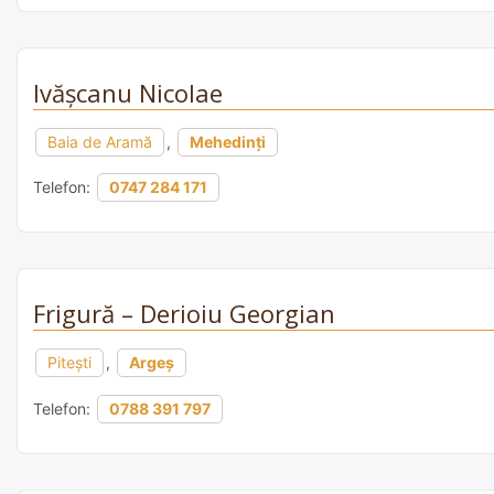
Ivășcanu Nicolae
Baia de Aramă
,
Mehedinți
Telefon:
0747 284 171
Frigură – Derioiu Georgian
Pitești
,
Argeș
Telefon:
0788 391 797