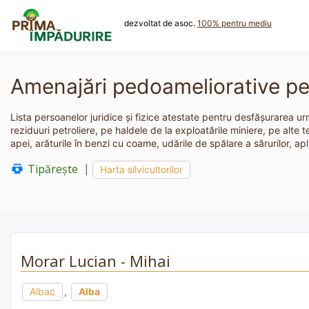
Skip
to
dezvoltat de asoc.
100% pentru mediu
content
Amenajări pedoameliorative pe t
Lista persoanelor juridice și fizice atestate pentru desfășurarea urm
reziduuri petroliere, pe haldele de la exploatările miniere, pe alte
apei, arăturile în benzi cu coame, udările de spălare a sărurilor, ap
Tipărește
|
Harta silvicultorilor
Morar Lucian - Mihai
Albac
,
Alba