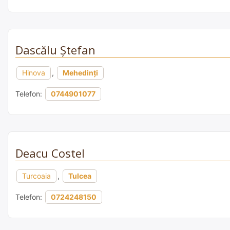
Dascălu Ştefan
Hinova
,
Mehedinți
Telefon:
0744901077
Deacu Costel
Turcoaia
,
Tulcea
Telefon:
0724248150