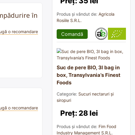
Preț: 35 lei
împădurire în
Produs și vândut de:
Agricola
Rosiile S.R.L.
ugă o recomandare
Comandă
Suc de pere BIO, 3l bag in
box, Transylvania’s Finest
Foods
Categorie:
Sucuri nectaruri și
siropuri
ugă o recomandare
Preț: 28 lei
Produs și vândut de:
Fim Food
Industry Management S.R.L.