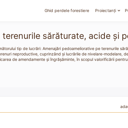
Ghid perdele forestiere
Proiectanți
P
erenurile sărăturate, acide şi pe
ătorului tip de lucrări: Amenajări pedoameliorative pe terenurile sărătu
 terenuri neproductive, cuprinzând şi lucrările de nivelare-modelare, d
licarea de amendamente şi îngrăşăminte, în scopul valorificării pentru 
ada