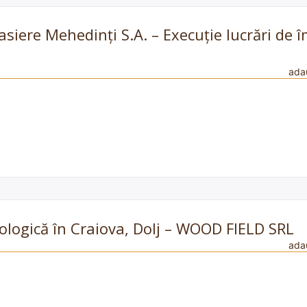
rasiere Mehedinți S.A. – Execuție lucrări de 
ada
ecologică în Craiova, Dolj – WOOD FIELD SRL
ada