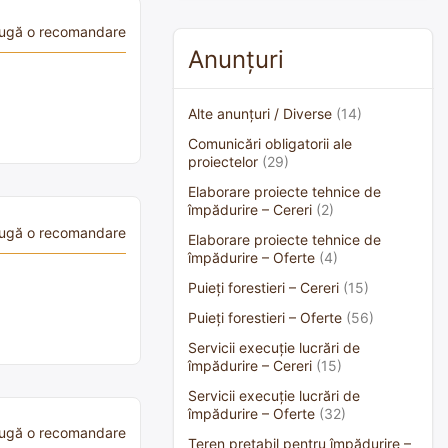
ugă o recomandare
Anunțuri
Alte anunțuri / Diverse
(14)
Comunicări obligatorii ale
proiectelor
(29)
Elaborare proiecte tehnice de
împădurire – Cereri
(2)
ugă o recomandare
Elaborare proiecte tehnice de
împădurire – Oferte
(4)
Puieți forestieri – Cereri
(15)
Puieți forestieri – Oferte
(56)
Servicii execuție lucrări de
împădurire – Cereri
(15)
Servicii execuție lucrări de
împădurire – Oferte
(32)
ugă o recomandare
Teren pretabil pentru împădurire –