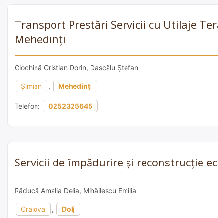
Transport Prestări Servicii cu Utilaje Te
Mehedinți
Ciochină Cristian Dorin, Dascălu Ștefan
Șimian
,
Mehedinți
Telefon:
0252325645
Servicii de împădurire și reconstrucție 
Răducă Amalia Delia, Mihăilescu Emilia
Craiova
,
Dolj