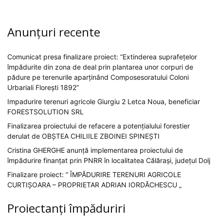
Anunțuri recente
Comunicat presa finalizare proiect: ”Extinderea suprafețelor
împădurite din zona de deal prin plantarea unor corpuri de
pădure pe terenurile aparținând Composesoratului Coloni
Urbariali Florești 1892”
Impadurire terenuri agricole Giurgiu 2 Letca Noua, beneficiar
FORESTSOLUTION SRL
Finalizarea proiectului de refacere a potențialului forestier
derulat de OBȘTEA CHILIILE ZBOINEI SPINEȘTI
Cristina GHERGHE anunță implementarea proiectului de
împădurire finanțat prin PNRR în localitatea Călărași, județul Dolj
Finalizare proiect: ” ÎMPĂDURIRE TERENURI AGRICOLE
CURTIȘOARA – PROPRIETAR ADRIAN IORDĂCHESCU „
Proiectanți împăduriri