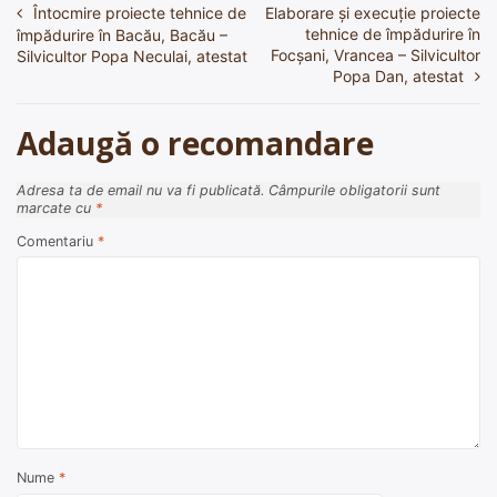
Întocmire proiecte tehnice de
Elaborare și execuție proiecte
Navigare
tehnice de împădurire în
împădurire în Bacău, Bacău –
în
Focșani, Vrancea – Silvicultor
Silvicultor Popa Neculai, atestat
Popa Dan, atestat
articole
Adaugă o recomandare
Adresa ta de email nu va fi publicată.
Câmpurile obligatorii sunt
marcate cu
*
Comentariu
*
Nume
*