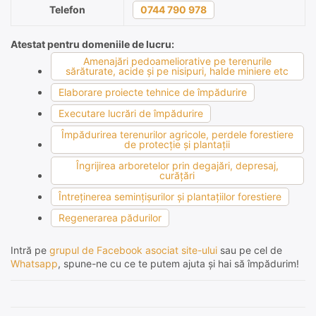
Telefon
0744 790 978
Atestat pentru domeniile de lucru:
Amenajări pedoameliorative pe terenurile
sărăturate, acide şi pe nisipuri, halde miniere etc
Elaborare proiecte tehnice de împădurire
Executare lucrări de împădurire
Împădurirea terenurilor agricole, perdele forestiere
de protecţie şi plantaţii
Îngrijirea arboretelor prin degajări, depresaj,
curăţări
Întreţinerea seminţişurilor şi plantaţiilor forestiere
Regenerarea pădurilor
Intră pe
grupul de Facebook asociat site-ului
sau pe cel de
Whatsapp
, spune-ne cu ce te putem ajuta și hai să împădurim!