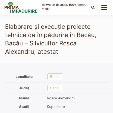
Skip
dezvoltat de asoc.
100% pentru
to
mediu
content
Elaborare și execuție proiecte
tehnice de împădurire în Bacău,
Bacău – Silvicultor Roșca
Alexandru, atestat
Localitate
Bacău
Județ
Bacău
Nume
Roșca Alexandru
Studii
Superioare