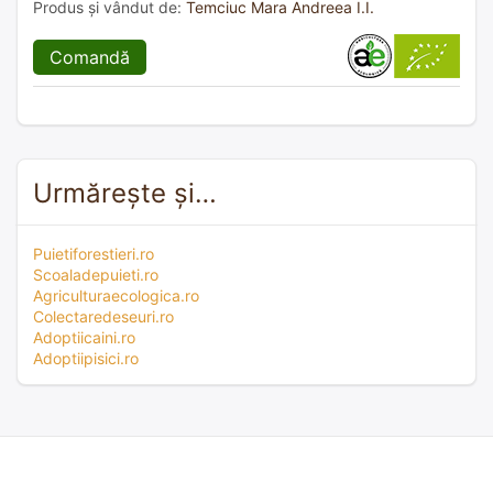
Produs și vândut de:
Temciuc Mara Andreea I.I.
Comandă
Urmărește și…
Puietiforestieri.ro
Scoaladepuieti.ro
Agriculturaecologica.ro
Colectaredeseuri.ro
Adoptiicaini.ro
Adoptiipisici.ro