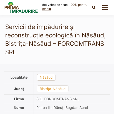
Skip
dezvoltat de asoc.
100% pentru
to
mediu
content
Servicii de împădurire și
reconstrucție ecologică în Năsăud,
Bistrița-Năsăud – FORCOMTRANS
SRL
Localitate
Năsăud
Județ
Bistrița-Năsăud
Firma
S.C. FORCOMTRANS SRL
Nume
Pintea Ilie Dănuț, Bogdan Aurel