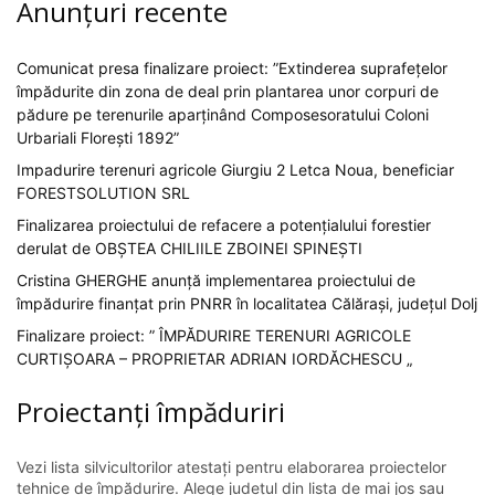
Anunțuri recente
Comunicat presa finalizare proiect: ”Extinderea suprafețelor
împădurite din zona de deal prin plantarea unor corpuri de
pădure pe terenurile aparținând Composesoratului Coloni
Urbariali Florești 1892”
Impadurire terenuri agricole Giurgiu 2 Letca Noua, beneficiar
FORESTSOLUTION SRL
Finalizarea proiectului de refacere a potențialului forestier
derulat de OBȘTEA CHILIILE ZBOINEI SPINEȘTI
Cristina GHERGHE anunță implementarea proiectului de
împădurire finanțat prin PNRR în localitatea Călărași, județul Dolj
Finalizare proiect: ” ÎMPĂDURIRE TERENURI AGRICOLE
CURTIȘOARA – PROPRIETAR ADRIAN IORDĂCHESCU „
Proiectanți împăduriri
Vezi lista silvicultorilor atestați pentru elaborarea proiectelor
tehnice de împădurire. Alege județul din lista de mai jos sau