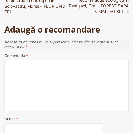
reconstrucție ecologică în
reconstrucție ecologică în
în
Peștișani, Gorj – FOREST SARA
Solovăstru, Mureș – FLORICRIS
& MATTEO SRL
SRL
articole
Adaugă o recomandare
Adresa ta de email nu va fi publicată.
Câmpurile obligatorii sunt
marcate cu
*
Comentariu
*
Nume
*