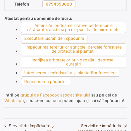
Telefon
0754353820
Atestat pentru domeniile de lucru:
Amenajări pedoameliorative pe terenurile
sărăturate, acide şi pe nisipuri, halde miniere etc
Executare lucrări de împădurire
Împădurirea terenurilor agricole, perdele forestiere
de protecţie şi plantaţii
Îngrijirea arboretelor prin degajări, depresaj,
curăţări
Întreţinerea seminţişurilor şi plantaţiilor forestiere
Regenerarea pădurilor
Intră pe
grupul de Facebook asociat site-ului
sau pe cel de
Whatsapp
, spune-ne cu ce te putem ajuta și hai să împădurim!
Servicii de împădurire și
Servicii de împădurire și
Navigare