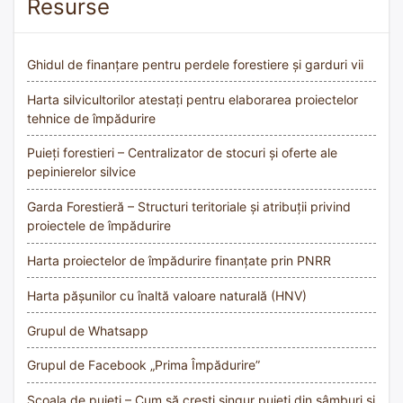
Resurse
Ghidul de finanțare pentru perdele forestiere și garduri vii
Harta silvicultorilor atestați pentru elaborarea proiectelor
tehnice de împădurire
Puieți forestieri – Centralizator de stocuri și oferte ale
pepinierelor silvice
Garda Forestieră – Structuri teritoriale și atribuții privind
proiectele de împădurire
Harta proiectelor de împădurire finanțate prin PNRR
Harta pășunilor cu înaltă valoare naturală (HNV)
Grupul de Whatsapp
Grupul de Facebook „Prima Împădurire”
Școala de puieți – Cum să crești singur puieți din sâmburi și