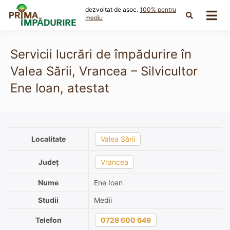
Skip
dezvoltat de asoc.
100% pentru
to
mediu
content
Servicii lucrări de împădurire în
Valea Sării, Vrancea – Silvicultor
Ene Ioan, atestat
Localitate
Valea Sării
Județ
Vrancea
Nume
Ene Ioan
Studii
Medii
Telefon
0728 600 649