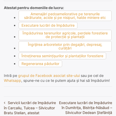
Atestat pentru domeniile de lucru:
Amenajări pedoameliorative pe terenurile
sărăturate, acide şi pe nisipuri, halde miniere etc
Executare lucrări de împădurire
Împădurirea terenurilor agricole, perdele forestiere
de protecţie şi plantaţii
Îngrijirea arboretelor prin degajări, depresaj,
curăţări
Întreţinerea seminţişurilor şi plantaţiilor forestiere
Regenerarea pădurilor
Intră pe
grupul de Facebook asociat site-ului
sau pe cel de
Whatsapp
, spune-ne cu ce te putem ajuta și hai să împădurim!
Servicii lucrări de împădurire
Executare lucrări de împădurire
Navigare
în Dumitrița, Bistrița-Năsăud –
în Carcaliu, Tulcea – Silvicultor
în
Silvicultor Dedean Ștefăniță
Bratu Stelian, atestat