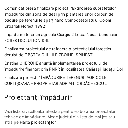
Comunicat presa finalizare proiect: ”Extinderea suprafețelor
împădurite din zona de deal prin plantarea unor corpuri de
pădure pe terenurile aparținând Composesoratului Coloni
Urbariali Florești 1892”
Impadurire terenuri agricole Giurgiu 2 Letca Noua, beneficiar
FORESTSOLUTION SRL
Finalizarea proiectului de refacere a potențialului forestier
derulat de OBȘTEA CHILIILE ZBOINEI SPINEȘTI
Cristina GHERGHE anunță implementarea proiectului de
împădurire finanțat prin PNRR în localitatea Călărași, județul Dolj
Finalizare proiect: ” ÎMPĂDURIRE TERENURI AGRICOLE
CURTIȘOARA – PROPRIETAR ADRIAN IORDĂCHESCU „
Proiectanți împăduriri
Vezi lista silvicultorilor atestați pentru elaborarea proiectelor
tehnice de împădurire. Alege județul din lista de mai jos sau
intră pe
Harta proiectanților
.