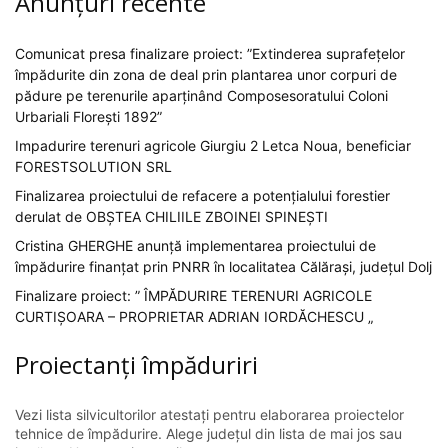
Anunțuri recente
Comunicat presa finalizare proiect: ”Extinderea suprafețelor
împădurite din zona de deal prin plantarea unor corpuri de
pădure pe terenurile aparținând Composesoratului Coloni
Urbariali Florești 1892”
Impadurire terenuri agricole Giurgiu 2 Letca Noua, beneficiar
FORESTSOLUTION SRL
Finalizarea proiectului de refacere a potențialului forestier
derulat de OBȘTEA CHILIILE ZBOINEI SPINEȘTI
Cristina GHERGHE anunță implementarea proiectului de
împădurire finanțat prin PNRR în localitatea Călărași, județul Dolj
Finalizare proiect: ” ÎMPĂDURIRE TERENURI AGRICOLE
CURTIȘOARA – PROPRIETAR ADRIAN IORDĂCHESCU „
Proiectanți împăduriri
Vezi lista silvicultorilor atestați pentru elaborarea proiectelor
tehnice de împădurire. Alege județul din lista de mai jos sau