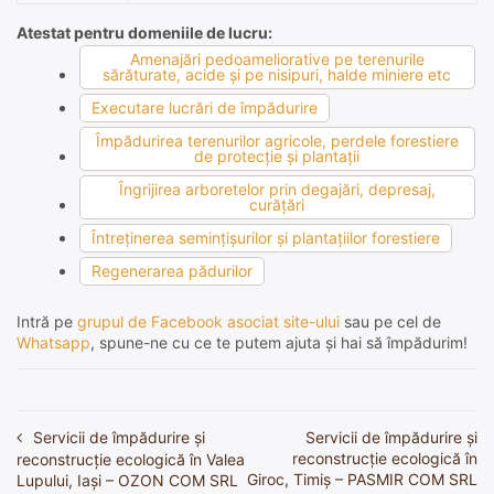
Atestat pentru domeniile de lucru:
Amenajări pedoameliorative pe terenurile
sărăturate, acide şi pe nisipuri, halde miniere etc
Executare lucrări de împădurire
Împădurirea terenurilor agricole, perdele forestiere
de protecţie şi plantaţii
Îngrijirea arboretelor prin degajări, depresaj,
curăţări
Întreţinerea seminţişurilor şi plantaţiilor forestiere
Regenerarea pădurilor
Intră pe
grupul de Facebook asociat site-ului
sau pe cel de
Whatsapp
, spune-ne cu ce te putem ajuta și hai să împădurim!
Servicii de împădurire și
Servicii de împădurire și
Navigare
reconstrucție ecologică în
reconstrucție ecologică în Valea
în
Giroc, Timiș – PASMIR COM SRL
Lupului, Iași – OZON COM SRL