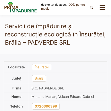
Skip
dezvoltat de asoc.
100% pentru
to
mediu
content
Servicii de împădurire și
reconstrucție ecologică în Însurăței,
Brăila – PADVERDE SRL
Localitate
Însurăţei
Județ
Brăila
Firma
S.C. PADVERDE SRL
Nume
Mocanu Marian, Voican Eduard Gabriel
Telefon
0726396399