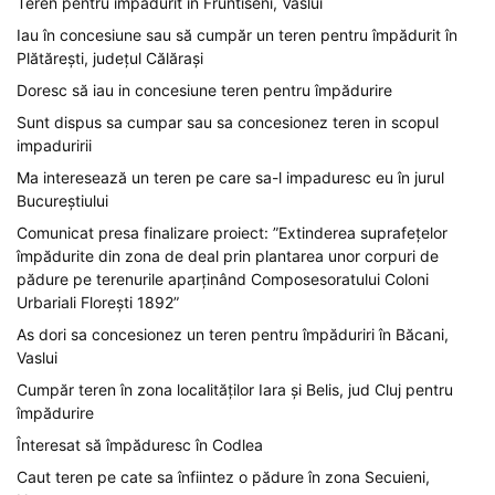
Teren pentru împădurit în Fruntiseni, Vaslui
Iau în concesiune sau să cumpăr un teren pentru împădurit în
Plătărești, județul Călărași
Doresc să iau in concesiune teren pentru împădurire
Sunt dispus sa cumpar sau sa concesionez teren in scopul
impaduririi
Ma interesează un teren pe care sa-l impaduresc eu în jurul
Bucureștiului
Comunicat presa finalizare proiect: ”Extinderea suprafețelor
împădurite din zona de deal prin plantarea unor corpuri de
pădure pe terenurile aparținând Composesoratului Coloni
Urbariali Florești 1892”
As dori sa concesionez un teren pentru împăduriri în Băcani,
Vaslui
Cumpăr teren în zona localităților Iara și Belis, jud Cluj pentru
împădurire
Înteresat să împăduresc în Codlea
Caut teren pe cate sa înfiintez o pădure în zona Secuieni,