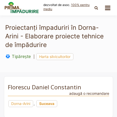
Skip
dezvoltat de asoc.
100% pentru
to
mediu
content
Proiectanți împaduriri în Dorna-
Arini - Elaborare proiecte tehnice
de împădurire
Tipărește
|
Harta silvicultorilor
Florescu Daniel Constantin
adaugă o recomandare
Dorna-Arini
,
Suceava