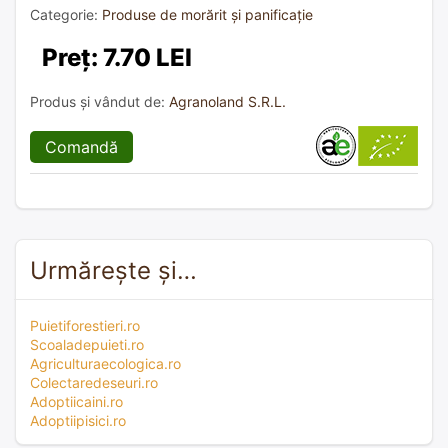
Categorie:
Produse de morărit și panificație
Preț: 7.70 LEI
Produs și vândut de:
Agranoland S.R.L.
Comandă
Urmărește și…
Puietiforestieri.ro
Scoaladepuieti.ro
Agriculturaecologica.ro
Colectaredeseuri.ro
Adoptiicaini.ro
Adoptiipisici.ro