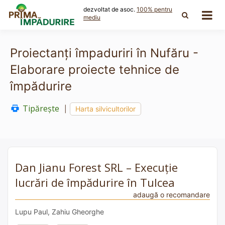
Skip
dezvoltat de asoc.
100% pentru
to
mediu
content
Proiectanți împaduriri în Nufăru -
Elaborare proiecte tehnice de
împădurire
Tipărește
|
Harta silvicultorilor
Dan Jianu Forest SRL – Execuție
lucrări de împădurire în Tulcea
adaugă o recomandare
Lupu Paul, Zahiu Gheorghe