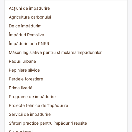
Acțiuni de împădurire
Agricultura carbonului
De ce împădurim
Împăduri Romsilva
Împăduriri prin PNRR
Măsuri legislative pentru stimularea împăduririlor
Păduri urbane
Pepiniere silvice
Perdele forestiere
Prima livadă
Programe de împădurire
Proiecte tehnice de împădurire
Servicii de împădurire
Sfaturi practice pentru împăduriri reușite
Silvo-pășuni