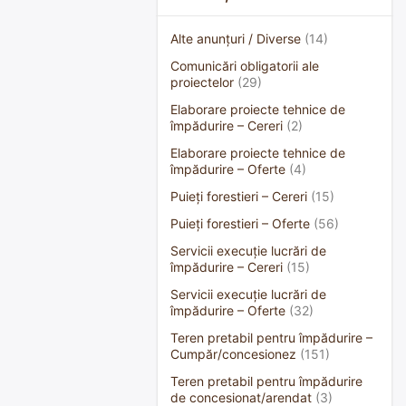
Alte anunțuri / Diverse
(14)
Comunicări obligatorii ale
proiectelor
(29)
Elaborare proiecte tehnice de
împădurire – Cereri
(2)
Elaborare proiecte tehnice de
împădurire – Oferte
(4)
Puieți forestieri – Cereri
(15)
Puieți forestieri – Oferte
(56)
Servicii execuție lucrări de
împădurire – Cereri
(15)
Servicii execuție lucrări de
împădurire – Oferte
(32)
Teren pretabil pentru împădurire –
Cumpăr/concesionez
(151)
Teren pretabil pentru împădurire
de concesionat/arendat
(3)