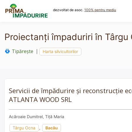
Skip
to
dezvoltat de asoc.
100% pentru mediu
content
Proiectanți împaduriri în Târg
Tipărește
|
Harta silvicultorilor
Servicii de împădurire și reconstrucție e
ATLANTA WOOD SRL
Acăroaie Dumitrel, Tiță Maria
Târgu Ocna
,
Bacău