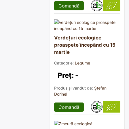
Comandă
Verdețuri ecologice
proaspete începând cu 15
martie
Categorie:
Legume
Preț: -
Produs și vândut de:
Ștefan
Dorinel
Comandă