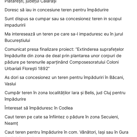
Plătărești, județul Călărași
Doresc să iau in concesiune teren pentru împădurire
Sunt dispus sa cumpar sau sa concesionez teren in scopul
impaduririi
Ma interesează un teren pe care sa-l impaduresc eu în jurul
Bucureștiului
Comunicat presa finalizare proiect: ”Extinderea suprafețelor
împădurite din zona de deal prin plantarea unor corpuri de
pădure pe terenurile aparținând Composesoratului Coloni
Urbariali Florești 1892”
As dori sa concesionez un teren pentru împăduriri în Băcani,
Vaslui
Cumpăr teren în zona localităților Iara și Belis, jud Cluj pentru
împădurire
Înteresat să împăduresc în Codlea
Caut teren pe cate sa înfiintez o pădure în zona Secuieni,
Neamț
Caut teren pentru împădurire în com. Vânători, Iași sau în Gura