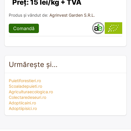
Preț: 15 lei/kg + TVA
Produs și vândut de:
Agrinvest Garden S.R.L.
Comandă
Urmărește și…
Puietiforestieri.ro
Scoaladepuieti.ro
Agriculturaecologica.ro
Colectaredeseuri.ro
Adoptiicaini.ro
Adoptiipisici.ro