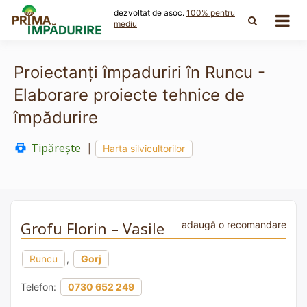
Skip
dezvoltat de asoc.
100% pentru
to
mediu
content
Proiectanți împaduriri în Runcu -
Elaborare proiecte tehnice de
împădurire
Tipărește
|
Harta silvicultorilor
Grofu Florin – Vasile
adaugă o recomandare
Runcu
,
Gorj
Telefon:
0730 652 249