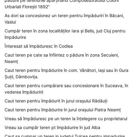
pădure pe terenurile aparținând Composesoratului Coloni
Urbariali Florești 1892”
As dori sa concesionez un teren pentru împăduriri în Băcani,
Vaslui
Cumpăr teren în zona localităților Iara și Belis, jud Cluj pentru
împădurire
Înteresat să împăduresc în Codlea
Caut teren pe cate sa înfiintez o pădure în zona Secuieni,
Neamț
Caut teren pentru împădurire în com. Vânători, Iași sau în Gura
Șuții, Dâmbovița.
Caut teren pentru cumpărare sau concesionare în Suceava, în
vederea împăduririi
Caut teren pentru împădurit în jurul orașului Rădăuți
Caut teren pentru împădurire în jurul orașului Piatra Neamț
Vreau să împăduresc pe un teren la înțelegere cu proprietarul
Vreau sa cumpăr teren pt împădurire în jud Alba
Caut sa cumpar un teren in judetul Tulcea pentru impadurire