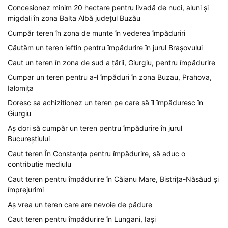
Concesionez minim 20 hectare pentru livadă de nuci, aluni și
migdali în zona Balta Albă județul Buzău
Cumpăr teren în zona de munte în vederea împăduriri
Căutăm un teren ieftin pentru împădurire în jurul Brașovului
Caut un teren în zona de sud a țării, Giurgiu, pentru împădurire
Cumpar un teren pentru a-l împăduri în zona Buzau, Prahova,
Ialomița
Doresc sa achizitionez un teren pe care să îl împăduresc în
Giurgiu
Aș dori să cumpăr un teren pentru împădurire în jurul
Bucureștiului
Caut teren În Constanța pentru împădurire, să aduc o
contributie mediulu
Caut teren pentru împădurire în Căianu Mare, Bistrița-Năsăud și
împrejurimi
Aș vrea un teren care are nevoie de pădure
Caut teren pentru împădurire în Lungani, Iași