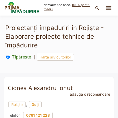
Skip
dezvoltat de asoc.
100% pentru
to
mediu
content
Proiectanți împaduriri în Rojiște -
Elaborare proiecte tehnice de
împădurire
Tipărește
|
Harta silvicultorilor
Cionea Alexandru Ionuț
adaugă o recomandare
Rojiște
,
Dolj
Telefon:
0761 121 228