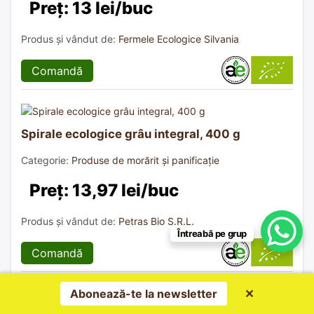
Preț: 13 lei/buc
Produs și vândut de:
Fermele Ecologice Silvania
Comandă
Spirale ecologice grâu integral, 400 g
Categorie:
Produse de morărit și panificație
Preț: 13,97 lei/buc
Produs și vândut de:
Petras Bio S.R.L.
Întreabă pe grup
Comandă
Abonează-te la newsletter
✕