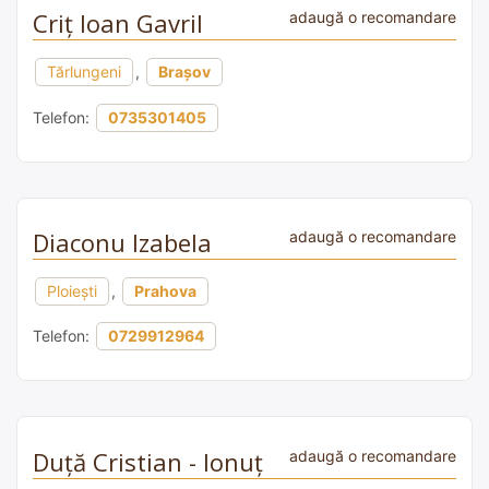
Criț Ioan Gavril
adaugă o recomandare
Tărlungeni
,
Brașov
Telefon:
0735301405
Diaconu Izabela
adaugă o recomandare
Ploiești
,
Prahova
Telefon:
0729912964
Duță Cristian - Ionuț
adaugă o recomandare