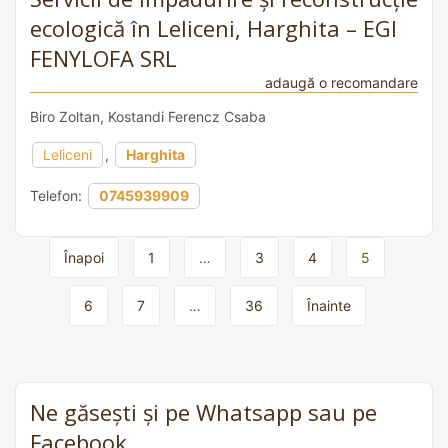
ecologică în Leliceni, Harghita – EGI
FENYLOFA SRL
adaugă o recomandare
Biro Zoltan, Kostandi Ferencz Csaba
Leliceni
,
Harghita
Telefon:
0745939909
Page
Înapoi
1
…
3
4
5
navigation
6
7
…
36
Înainte
Ne găsești și pe Whatsapp sau pe
Facebook