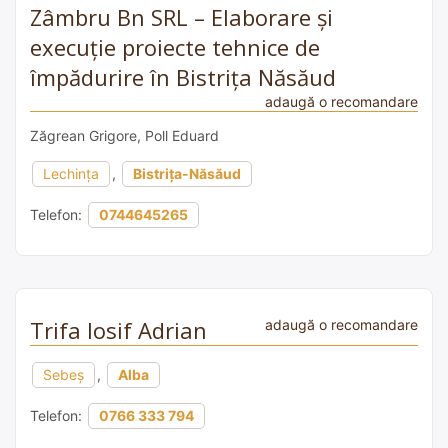
Zâmbru Bn SRL – Elaborare și
execuție proiecte tehnice de
împădurire în Bistrița Năsăud
adaugă o recomandare
Zăgrean Grigore, Poll Eduard
Lechința
,
Bistrița-Năsăud
Telefon:
0744645265
Trifa Iosif Adrian
adaugă o recomandare
Sebeș
,
Alba
Telefon:
0766 333 794