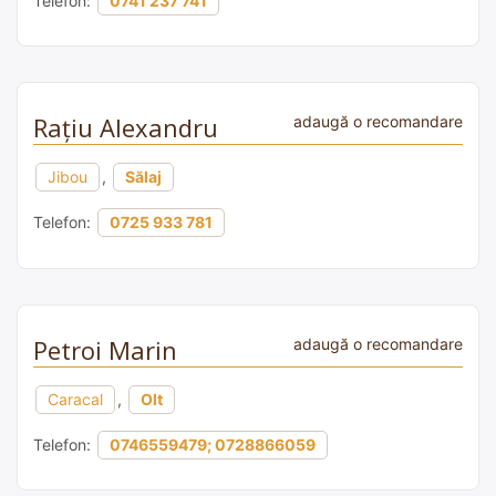
Telefon:
0741 237 741
Rațiu Alexandru
adaugă o recomandare
Jibou
,
Sălaj
Telefon:
0725 933 781
Petroi Marin
adaugă o recomandare
Caracal
,
Olt
Telefon:
0746559479; 0728866059