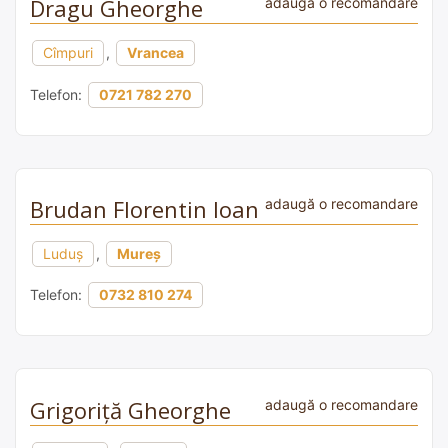
Dragu Gheorghe
adaugă o recomandare
Cîmpuri
,
Vrancea
Telefon:
0721 782 270
Brudan Florentin Ioan
adaugă o recomandare
Luduş
,
Mureș
Telefon:
0732 810 274
Grigoriță Gheorghe
adaugă o recomandare