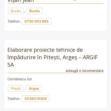
Buzău
,
Buzău
Telefon:
0730 653 885
Elaborare proiecte tehnice de
împădurire în Piteşti, Argeş – ARGIF
SA
adaugă o recomandare
Cernătescu Ion
Pitești
,
Argeș
Telefon:
0248219309