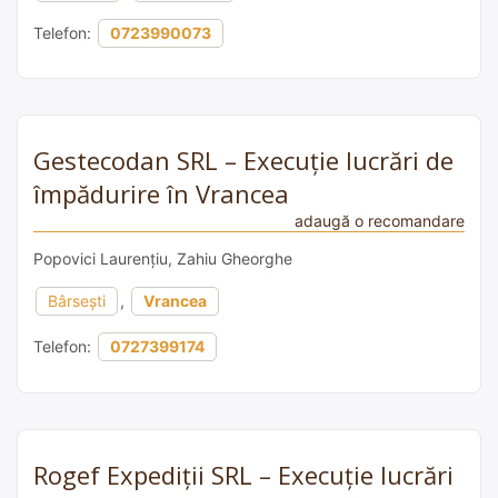
Telefon:
0723990073
Gestecodan SRL – Execuție lucrări de
împădurire în Vrancea
adaugă o recomandare
Popovici Laurențiu, Zahiu Gheorghe
Bârsești
,
Vrancea
Telefon:
0727399174
Rogef Expediții SRL – Execuție lucrări