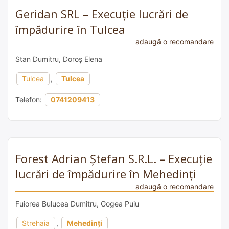
Geridan SRL – Execuție lucrări de
împădurire în Tulcea
adaugă o recomandare
Stan Dumitru, Doroș Elena
Tulcea
,
Tulcea
Telefon:
0741209413
Forest Adrian Ștefan S.R.L. – Execuție
lucrări de împădurire în Mehedinți
adaugă o recomandare
Fuiorea Bulucea Dumitru, Gogea Puiu
Strehaia
,
Mehedinți