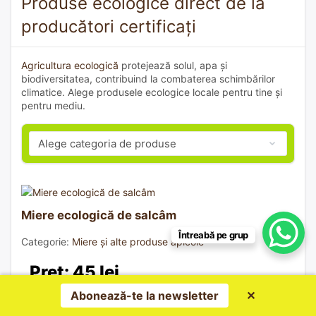
Produse ecologice direct de la
producători certificați
Agricultura ecologică
protejează solul, apa și
biodiversitatea, contribuind la combaterea schimbărilor
climatice. Alege produsele ecologice locale pentru tine și
pentru mediu.
Miere ecologică de salcâm
Întreabă pe grup
Categorie:
Miere și alte produse apicole
Preț: 45 lei
Abonează-te la newsletter
✕
Produs și vândut de:
Lelcu Nadia -Maria P.F.A.