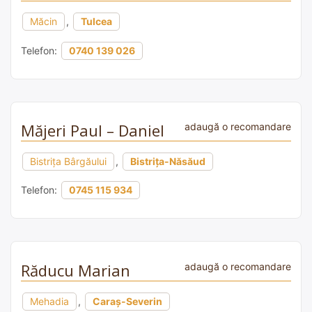
Măcin
,
Tulcea
Telefon:
0740 139 026
Măjeri Paul – Daniel
adaugă o recomandare
Bistriţa Bârgăului
,
Bistrița-Năsăud
Telefon:
0745 115 934
Răducu Marian
adaugă o recomandare
Mehadia
,
Caraș-Severin