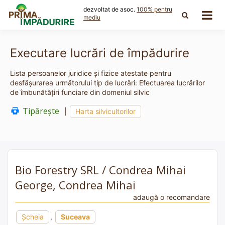
Skip
dezvoltat de asoc.
100% pentru
to
mediu
content
Executare lucrări de împădurire
Lista persoanelor juridice și fizice atestate pentru
desfășurarea următorului tip de lucrări: Efectuarea lucrărilor
de îmbunătăţiri funciare din domeniul silvic
Tipărește
|
Harta silvicultorilor
Bio Forestry SRL / Condrea Mihai
George, Condrea Mihai
adaugă o recomandare
Şcheia
,
Suceava