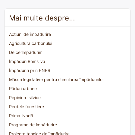
Mai multe despre…
Acțiuni de împădurire
Agricultura carbonului
De ce împădurim
Împăduri Romsilva
Împăduriri prin PNRR
Măsuri legislative pentru stimularea împăduririlor
Păduri urbane
Pepiniere silvice
Perdele forestiere
Prima livadă
Programe de împădurire
Proiecte tehnice de împădurire