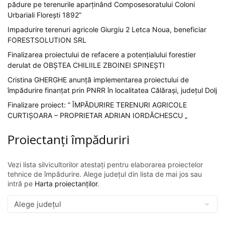
pădure pe terenurile aparținând Composesoratului Coloni
Urbariali Florești 1892”
Impadurire terenuri agricole Giurgiu 2 Letca Noua, beneficiar
FORESTSOLUTION SRL
Finalizarea proiectului de refacere a potențialului forestier
derulat de OBȘTEA CHILIILE ZBOINEI SPINEȘTI
Cristina GHERGHE anunță implementarea proiectului de
împădurire finanțat prin PNRR în localitatea Călărași, județul Dolj
Finalizare proiect: ” ÎMPĂDURIRE TERENURI AGRICOLE
CURTIȘOARA – PROPRIETAR ADRIAN IORDĂCHESCU „
Proiectanți împăduriri
Vezi lista silvicultorilor atestați pentru elaborarea proiectelor
tehnice de împădurire. Alege județul din lista de mai jos sau
intră pe
Harta proiectanților
.