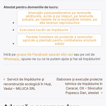
Atestat pentru domeniile de lucru:
Amenajări pedoameliorative pe terenurile
sărăturate, acide şi pe nisipuri, pe terenurile
poluate, pe haldele de la exploatările miniere, pe
alte terenuri neproductive
Executare lucrări de împădurire
Perdele forestiere de protecţie a terenurilor
agricole şi plantaţii pentru combaterea eroziunii
solului
Intră pe
grupul de Facebook asociat site-ului
sau pe cel de
Whatsapp
, spune-ne cu ce te putem ajuta și hai să împădurim!
Servicii de împădurire și
Elaborare și execuție proiecte
Navigare
tehnice de împădurire în
reconstrucție ecologică în Huși,
în
Caracal, Olt – Silvicultor
Vaslui – MILUCA SRL
Popescu Dan, atestat
articole