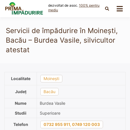
Skip
dezvoltat de asoc.
100% pentru
to
mediu
content
Servicii de împădurire în Moinești,
Bacău – Burdea Vasile, silvicultor
atestat
Localitate
Moinești
Județ
Bacău
Nume
Burdea Vasile
Studii
Superioare
Telefon
0732 955 911, 0749 120 003