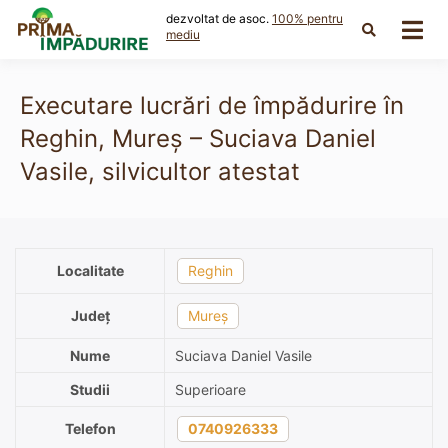
Skip
dezvoltat de asoc.
100% pentru
to
mediu
content
Executare lucrări de împădurire în
Reghin, Mureș – Suciava Daniel
Vasile, silvicultor atestat
Localitate
Reghin
Județ
Mureș
Nume
Suciava Daniel Vasile
Studii
Superioare
Telefon
0740926333