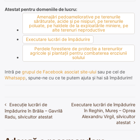
Atestat pentru domeniile de lucru:
Amenajări pedoameliorative pe terenurile
sărăturate, acide şi pe nisipuri, pe terenurile
poluate, pe haldele de la exploatările miniere, pe
alte terenuri neproductive
Executare lucrări de împădurire
Perdele forestiere de protecţie a terenurilor
agricole şi plantaţii pentru combaterea eroziunii
solului
Intră pe
grupul de Facebook asociat site-ului
sau pe cel de
Whatsapp
, spune-ne cu ce te putem ajuta și hai să împădurim!
Execuție lucrări de
Executare lucrări de împădurire
Navigare
în Reghin, Mureș – Oprea
împădurire în Brăila – Gavrilă
în
Alexandru Virgil, silvicultor
Radu, silvicultor atestat
atestat
articole