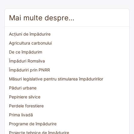
Mai multe despre…
Acțiuni de împădurire
Agricultura carbonului
De ce împădurim
Împăduri Romsilva
Împăduriri prin PNRR
Măsuri legislative pentru stimularea împăduririlor
Păduri urbane
Pepiniere silvice
Perdele forestiere
Prima livadă
Programe de împădurire
Proiecte tehnice de împădurire