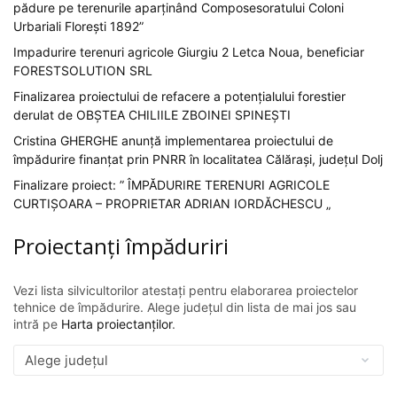
pădure pe terenurile aparținând Composesoratului Coloni
Urbariali Florești 1892”
Impadurire terenuri agricole Giurgiu 2 Letca Noua, beneficiar
FORESTSOLUTION SRL
Finalizarea proiectului de refacere a potențialului forestier
derulat de OBȘTEA CHILIILE ZBOINEI SPINEȘTI
Cristina GHERGHE anunță implementarea proiectului de
împădurire finanțat prin PNRR în localitatea Călărași, județul Dolj
Finalizare proiect: ” ÎMPĂDURIRE TERENURI AGRICOLE
CURTIȘOARA – PROPRIETAR ADRIAN IORDĂCHESCU „
Proiectanți împăduriri
Vezi lista silvicultorilor atestați pentru elaborarea proiectelor
tehnice de împădurire. Alege județul din lista de mai jos sau
intră pe
Harta proiectanților
.