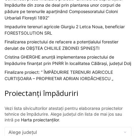
împădurite din zona de deal prin plantarea unor corpuri de
pădure pe terenurile aparținând Composesoratului Coloni
Urbariali Florești 1892”
Impadurire terenuri agricole Giurgiu 2 Letca Noua, beneficiar
FORESTSOLUTION SRL
Finalizarea proiectului de refacere a potențialului forestier
derulat de OBȘTEA CHILIILE ZBOINEI SPINEȘTI
Cristina GHERGHE anunță implementarea proiectului de
împădurire finanțat prin PNRR în localitatea Călărași, județul Dolj
Finalizare proiect: ” ÎMPĂDURIRE TERENURI AGRICOLE
CURTIȘOARA – PROPRIETAR ADRIAN IORDĂCHESCU „
Proiectanți împăduriri
Vezi lista silvicultorilor atestați pentru elaborarea proiectelor
tehnice de împădurire. Alege județul din lista de mai jos sau
intră pe
Harta proiectanților
.