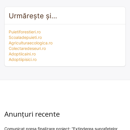
Urmărește și…
Puietiforestieri.ro
Scoaladepuieti.ro
Agriculturaecologica.ro
Colectaredeseuri.ro
Adoptiicaini.ro
Adoptiipisici.ro
Anunțuri recente
Comunicat presa finalizare proiect: ”Extinderea suprafețelor