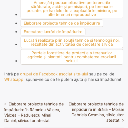
Amenajări pedoameliorative pe terenurile
sărăturate, acide şi pe nisipuri, pe terenurile
poluate, pe haldele de la exploatările miniere, pe
alte terenuri neproductive
Elaborare proiecte tehnice de împădurire
Executare lucrări de împădurire
Lucrări realizate prin soluţii tehnice şi tehnologii noi,
rezultate din activitatea de cercetare silvică
Perdele forestiere de protecţie a terenurilor
agricole şi plantaţii pentru combaterea eroziunii
solului
Intră pe
grupul de Facebook asociat site-ului
sau pe cel de
Whatsapp
, spune-ne cu ce te putem ajuta și hai să împădurim!
Elaborare proiecte tehnice de
Elaborare proiecte tehnice de
Navigare
împădurire în Brăila – Moisei
împădurire în Râmnicu Vâlcea,
în
Gabriela Cosmina, silvicultor
Vâlcea – Rădulescu Mihai
atestat
Daniel, silvicultor atestat
articole