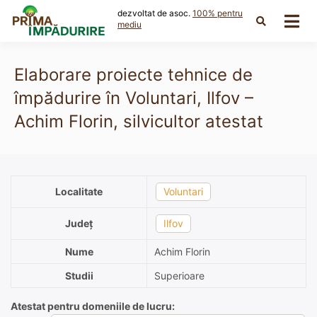
Skip
dezvoltat de asoc.
100% pentru
to
mediu
content
Elaborare proiecte tehnice de
împădurire în Voluntari, Ilfov –
Achim Florin, silvicultor atestat
Localitate
Voluntari
Județ
Ilfov
Nume
Achim Florin
Studii
Superioare
Atestat pentru domeniile de lucru: