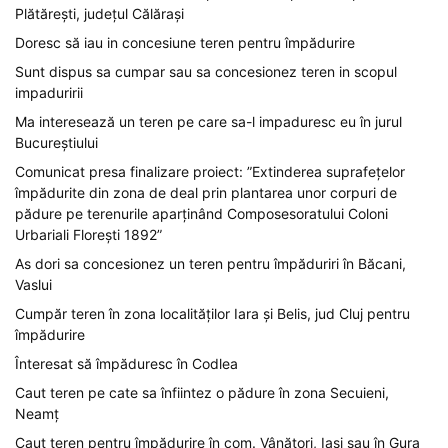
Plătărești, județul Călărași
Doresc să iau in concesiune teren pentru împădurire
Sunt dispus sa cumpar sau sa concesionez teren in scopul
impaduririi
Ma interesează un teren pe care sa-l impaduresc eu în jurul
Bucureștiului
Comunicat presa finalizare proiect: ”Extinderea suprafețelor
împădurite din zona de deal prin plantarea unor corpuri de
pădure pe terenurile aparținând Composesoratului Coloni
Urbariali Florești 1892”
As dori sa concesionez un teren pentru împăduriri în Băcani,
Vaslui
Cumpăr teren în zona localităților Iara și Belis, jud Cluj pentru
împădurire
Înteresat să împăduresc în Codlea
Caut teren pe cate sa înfiintez o pădure în zona Secuieni,
Neamț
Caut teren pentru împădurire în com. Vânători, Iași sau în Gura