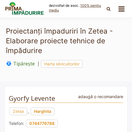
Skip
dezvoltat de asoc.
100% pentru
to
mediu
content
Proiectanți împaduriri în Zetea -
Elaborare proiecte tehnice de
împădurire
Tipărește
|
Harta silvicultorilor
Gyorfy Levente
adaugă o recomandare
Zetea
,
Harghita
Telefon:
0744776788