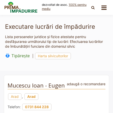
Skip
dezvoltat de asoc.
100% pentru
to
mediu
content
Executare lucrări de împădurire
Lista persoanelor juridice și fizice atestate pentru
desfășurarea următorului tip de lucrări: Efectuarea lucrărilor
de îmbunătăţiri funciare din domeniul silvic
Tipărește
|
Harta silvicultorilor
Mucescu Ioan - Eugen
adaugă o recomandare
Arad
,
Arad
Telefon:
0731 844 228