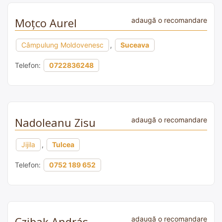
Moţco Aurel
adaugă o recomandare
Câmpulung Moldovenesc
,
Suceava
Telefon:
0722836248
Nadoleanu Zisu
adaugă o recomandare
Jijila
,
Tulcea
Telefon:
0752 189 652
Czibak András
adaugă o recomandare