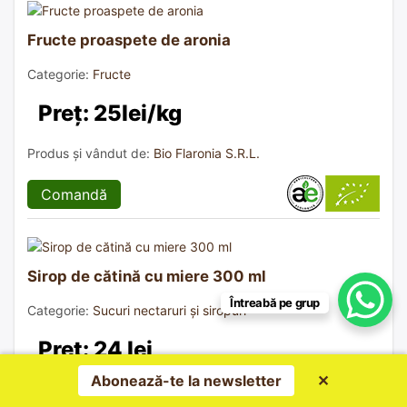
Fructe proaspete de aronia
Categorie:
Fructe
Preț: 25lei/kg
Produs și vândut de:
Bio Flaronia S.R.L.
Comandă
Sirop de cătină cu miere 300 ml
Întreabă pe grup
Categorie:
Sucuri nectaruri și siropuri
Preț: 24 lei
Abonează-te la newsletter
✕
Produs și vândut de:
Dano Plant S.R.L.