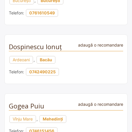
București
,
București
Telefon:
0761610549
Dospinescu Ionuț
adaugă o recomandare
Ardeoani
,
Bacău
Telefon:
0742490225
Gogea Puiu
adaugă o recomandare
Vînju Mare
,
Mehedinți
Telefon:
0746151456