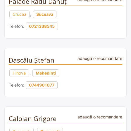
Palade Radu Dănuț
Crucea
,
Suceava
Telefon:
0721338545
Dascălu Ştefan
adaugă o recomandare
Hinova
,
Mehedinți
Telefon:
0744901077
Caloian Grigore
adaugă o recomandare