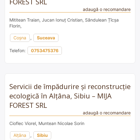
FOREST SRL
adaugă o recomandare
Mititean Traian, Jucan Ionuț Cristian, Săndulean Țîcșa
Florin,
Coșna
,
Suceava
Telefon:
0753475376
Servicii de împădurire și reconstrucție
ecologică în Alțâna, Sibiu – MIJA
FOREST SRL
adaugă o recomandare
Cioflec Viorel, Muntean Nicolae Sorin
Alțâna
,
Sibiu