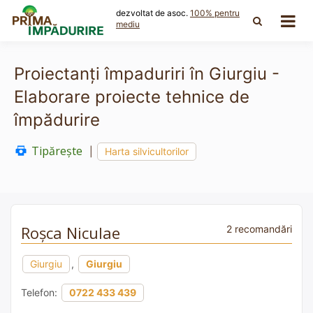
Skip
dezvoltat de asoc.
100% pentru
to
mediu
content
Proiectanți împaduriri în Giurgiu -
Elaborare proiecte tehnice de
împădurire
Tipărește
|
Harta silvicultorilor
Roșca Niculae
2 recomandări
Giurgiu
,
Giurgiu
Telefon:
0722 433 439