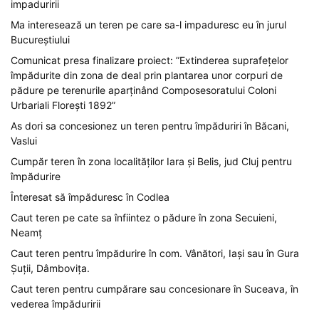
impaduririi
Ma interesează un teren pe care sa-l impaduresc eu în jurul
Bucureștiului
Comunicat presa finalizare proiect: ”Extinderea suprafețelor
împădurite din zona de deal prin plantarea unor corpuri de
pădure pe terenurile aparținând Composesoratului Coloni
Urbariali Florești 1892”
As dori sa concesionez un teren pentru împăduriri în Băcani,
Vaslui
Cumpăr teren în zona localităților Iara și Belis, jud Cluj pentru
împădurire
Înteresat să împăduresc în Codlea
Caut teren pe cate sa înfiintez o pădure în zona Secuieni,
Neamț
Caut teren pentru împădurire în com. Vânători, Iași sau în Gura
Șuții, Dâmbovița.
Caut teren pentru cumpărare sau concesionare în Suceava, în
vederea împăduririi