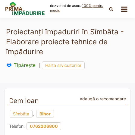
Skip
dezvoltat de asoc.
100% pentru
to
mediu
content
Proiectanți împaduriri în Sîmbăta -
Elaborare proiecte tehnice de
împădurire
Tipărește
|
Harta silvicultorilor
Dem Ioan
adaugă o recomandare
Sîmbăta
,
Bihor
Telefon:
0762206800