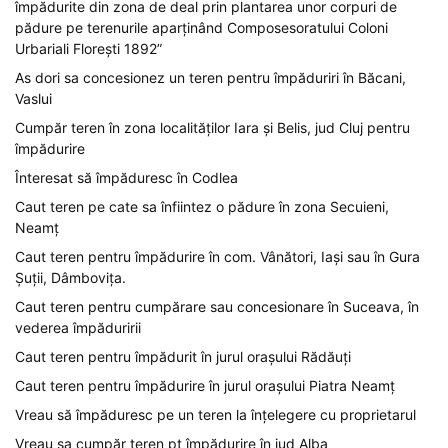
împădurite din zona de deal prin plantarea unor corpuri de
pădure pe terenurile aparținând Composesoratului Coloni
Urbariali Florești 1892”
As dori sa concesionez un teren pentru împăduriri în Băcani,
Vaslui
Cumpăr teren în zona localităților Iara și Belis, jud Cluj pentru
împădurire
Înteresat să împăduresc în Codlea
Caut teren pe cate sa înfiintez o pădure în zona Secuieni,
Neamț
Caut teren pentru împădurire în com. Vânători, Iași sau în Gura
Șuții, Dâmbovița.
Caut teren pentru cumpărare sau concesionare în Suceava, în
vederea împăduririi
Caut teren pentru împădurit în jurul orașului Rădăuți
Caut teren pentru împădurire în jurul orașului Piatra Neamț
Vreau să împăduresc pe un teren la înțelegere cu proprietarul
Vreau sa cumpăr teren pt împădurire în jud Alba