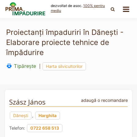
Skip
dezvoltat de asoc.
100% pentru
to
mediu
content
Proiectanți împaduriri în Dăneşti -
Elaborare proiecte tehnice de
împădurire
Tipărește
|
Harta silvicultorilor
Szász János
adaugă o recomandare
Dăneşti
,
Harghita
Telefon:
0722 658 513