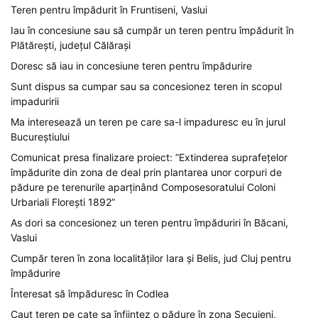
Teren pentru împădurit în Fruntiseni, Vaslui
Iau în concesiune sau să cumpăr un teren pentru împădurit în
Plătărești, județul Călărași
Doresc să iau in concesiune teren pentru împădurire
Sunt dispus sa cumpar sau sa concesionez teren in scopul
impaduririi
Ma interesează un teren pe care sa-l impaduresc eu în jurul
Bucureștiului
Comunicat presa finalizare proiect: ”Extinderea suprafețelor
împădurite din zona de deal prin plantarea unor corpuri de
pădure pe terenurile aparținând Composesoratului Coloni
Urbariali Florești 1892”
As dori sa concesionez un teren pentru împăduriri în Băcani,
Vaslui
Cumpăr teren în zona localităților Iara și Belis, jud Cluj pentru
împădurire
Înteresat să împăduresc în Codlea
Caut teren pe cate sa înfiintez o pădure în zona Secuieni,