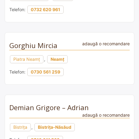
Telefon:
0732 620 961
Gorghiu Mircia
adaugă o recomandare
Piatra Neamț
,
Neamț
Telefon:
0730 561 259
Demian Grigore – Adrian
adaugă o recomandare
Bistrița
,
Bistrița-Năsăud