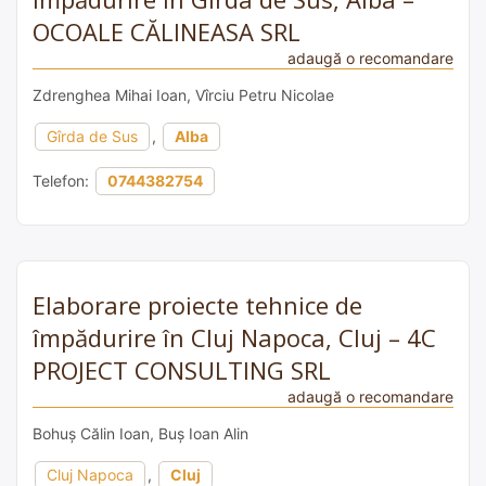
OCOALE CĂLINEASA SRL
adaugă o recomandare
Zdrenghea Mihai Ioan, Vîrciu Petru Nicolae
Gîrda de Sus
,
Alba
Telefon:
0744382754
Elaborare proiecte tehnice de
împădurire în Cluj Napoca, Cluj – 4C
PROJECT CONSULTING SRL
adaugă o recomandare
Bohuș Călin Ioan, Buș Ioan Alin
Cluj Napoca
,
Cluj