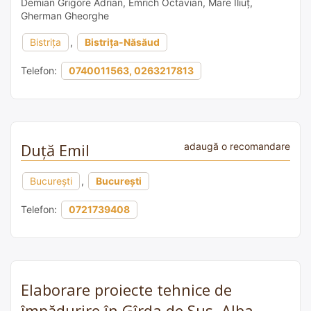
Demian Grigore Adrian, Emrich Octavian, Mare Iliuț,
Gherman Gheorghe
Bistrița
,
Bistrița-Năsăud
Telefon:
0740011563, 0263217813
Duță Emil
adaugă o recomandare
București
,
București
Telefon:
0721739408
Elaborare proiecte tehnice de
împădurire în Gîrda de Sus, Alba –