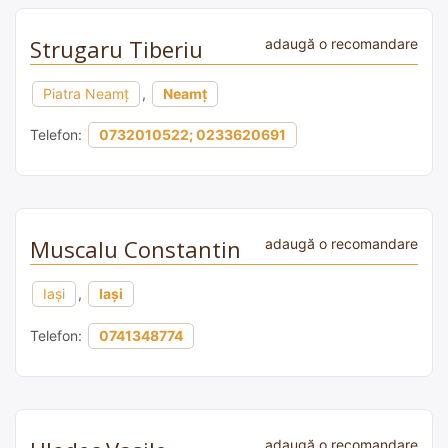
Strugaru Tiberiu
adaugă o recomandare
Piatra Neamț
,
Neamț
Telefon:
0732010522; 0233620691
Muscalu Constantin
adaugă o recomandare
Iași
,
Iași
Telefon:
0741348774
adaugă o recomandare