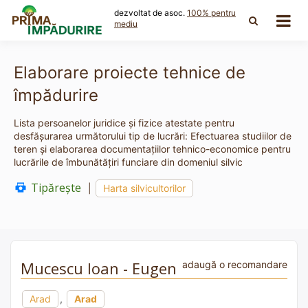
Skip
dezvoltat de asoc.
100% pentru
to
mediu
content
Elaborare proiecte tehnice de
împădurire
Lista persoanelor juridice și fizice atestate pentru
desfășurarea următorului tip de lucrări: Efectuarea studiilor de
teren şi elaborarea documentaţiilor tehnico-economice pentru
lucrările de îmbunătăţiri funciare din domeniul silvic
Tipărește
|
Harta silvicultorilor
Mucescu Ioan - Eugen
adaugă o recomandare
Arad
,
Arad