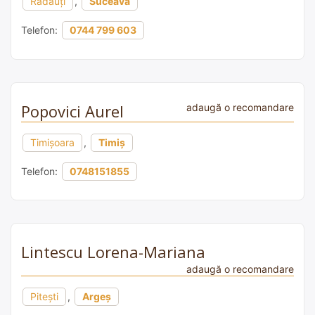
Rădăuți
,
Suceava
Telefon:
0744 799 603
Popovici Aurel
adaugă o recomandare
Timișoara
,
Timiș
Telefon:
0748151855
Lintescu Lorena-Mariana
adaugă o recomandare
Pitești
,
Argeș