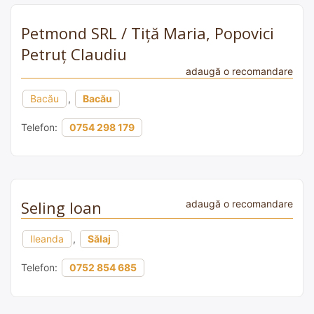
Petmond SRL / Tiță Maria, Popovici
Petruț Claudiu
adaugă o recomandare
Bacău
,
Bacău
Telefon:
0754 298 179
Seling Ioan
adaugă o recomandare
Ileanda
,
Sălaj
Telefon:
0752 854 685