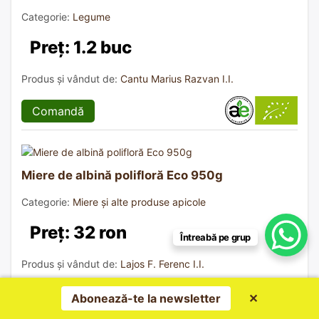
Categorie:
Legume
Preț: 1.2 buc
Produs și vândut de:
Cantu Marius Razvan I.I.
Comandă
Miere de albină polifloră Eco 950g
Categorie:
Miere și alte produse apicole
Preț: 32 ron
Întreabă pe grup
Produs și vândut de:
Lajos F. Ferenc I.I.
Comandă
Abonează-te la newsletter
✕