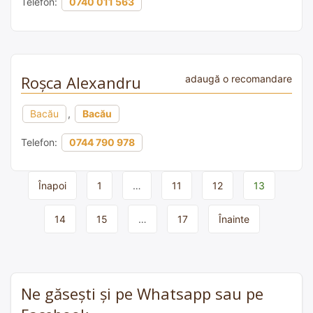
Telefon:
0740 011 563
Roșca Alexandru
adaugă o recomandare
Bacău
,
Bacău
Telefon:
0744 790 978
Page
Înapoi
1
…
11
12
13
navigation
14
15
…
17
Înainte
Ne găsești și pe Whatsapp sau pe