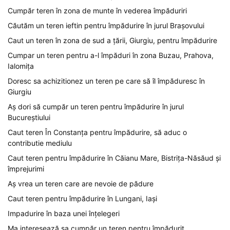
Cumpăr teren în zona de munte în vederea împăduriri
Căutăm un teren ieftin pentru împădurire în jurul Brașovului
Caut un teren în zona de sud a țării, Giurgiu, pentru împădurire
Cumpar un teren pentru a-l împăduri în zona Buzau, Prahova,
Ialomița
Doresc sa achizitionez un teren pe care să îl împăduresc în
Giurgiu
Aș dori să cumpăr un teren pentru împădurire în jurul
Bucureștiului
Caut teren În Constanța pentru împădurire, să aduc o
contributie mediulu
Caut teren pentru împădurire în Căianu Mare, Bistrița-Năsăud și
împrejurimi
Aș vrea un teren care are nevoie de pădure
Caut teren pentru împădurire în Lungani, Iași
Impadurire în baza unei înțelegeri
Ma interesează sa cumpăr un teren pentru împădurit