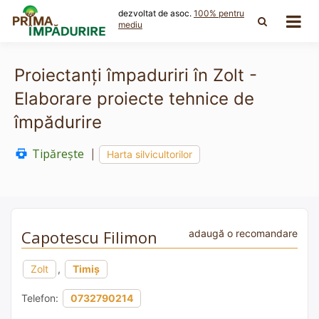
Skip
dezvoltat de asoc.
100% pentru
to
mediu
content
Proiectanți împaduriri în Zolt -
Elaborare proiecte tehnice de
împădurire
Tipărește
|
Harta silvicultorilor
Capotescu Filimon
adaugă o recomandare
Zolt
,
Timiș
Telefon:
0732790214