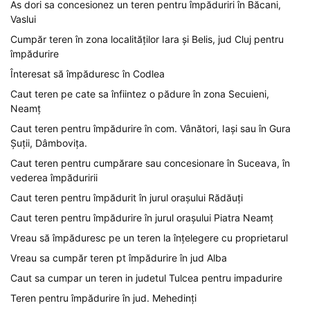
As dori sa concesionez un teren pentru împăduriri în Băcani,
Vaslui
Cumpăr teren în zona localităților Iara și Belis, jud Cluj pentru
împădurire
Înteresat să împăduresc în Codlea
Caut teren pe cate sa înfiintez o pădure în zona Secuieni,
Neamț
Caut teren pentru împădurire în com. Vânători, Iași sau în Gura
Șuții, Dâmbovița.
Caut teren pentru cumpărare sau concesionare în Suceava, în
vederea împăduririi
Caut teren pentru împădurit în jurul orașului Rădăuți
Caut teren pentru împădurire în jurul orașului Piatra Neamț
Vreau să împăduresc pe un teren la înțelegere cu proprietarul
Vreau sa cumpăr teren pt împădurire în jud Alba
Caut sa cumpar un teren in judetul Tulcea pentru impadurire
Teren pentru împădurire în jud. Mehedinți