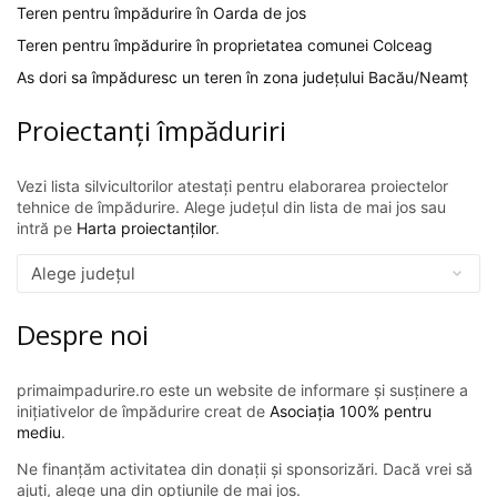
Teren pentru împădurire în Oarda de jos
Teren pentru împădurire în proprietatea comunei Colceag
As dori sa împăduresc un teren în zona județului Bacău/Neamț
Proiectanți împăduriri
Vezi lista silvicultorilor atestați pentru elaborarea proiectelor
tehnice de împădurire. Alege județul din lista de mai jos sau
intră pe
Harta proiectanților
.
Despre noi
primaimpadurire.ro este un website de informare și susținere a
inițiativelor de împădurire creat de
Asociația 100% pentru
mediu
.
Ne finanțăm activitatea din donații și sponsorizări. Dacă vrei să
ajuți, alege una din opțiunile de mai jos.