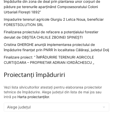
împădurite din zona de deal prin plantarea unor corpuri de
pădure pe terenurile aparținând Composesoratului Coloni
Urbariali Florești 1892”
Impadurire terenuri agricole Giurgiu 2 Letca Noua, beneficiar
FORESTSOLUTION SRL
Finalizarea proiectului de refacere a potențialului forestier
derulat de OBȘTEA CHILIILE ZBOINEI SPINEȘTI
Cristina GHERGHE anunță implementarea proiectului de
împădurire finanțat prin PNRR în localitatea Călărași, județul Dolj
Finalizare proiect: ” ÎMPĂDURIRE TERENURI AGRICOLE
CURTIȘOARA – PROPRIETAR ADRIAN IORDĂCHESCU „
Proiectanți împăduriri
Vezi lista silvicultorilor atestați pentru elaborarea proiectelor
tehnice de împădurire. Alege județul din lista de mai jos sau
intră pe
Harta proiectanților
.