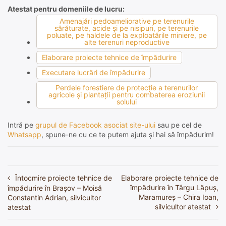
Atestat pentru domeniile de lucru:
Amenajări pedoameliorative pe terenurile
sărăturate, acide şi pe nisipuri, pe terenurile
poluate, pe haldele de la exploatările miniere, pe
alte terenuri neproductive
Elaborare proiecte tehnice de împădurire
Executare lucrări de împădurire
Perdele forestiere de protecţie a terenurilor
agricole şi plantaţii pentru combaterea eroziunii
solului
Intră pe
grupul de Facebook asociat site-ului
sau pe cel de
Whatsapp
, spune-ne cu ce te putem ajuta și hai să împădurim!
Întocmire proiecte tehnice de
Elaborare proiecte tehnice de
Navigare
împădurire în Târgu Lăpuș,
împădurire în Brașov – Moisă
în
Maramureș – Chira Ioan,
Constantin Adrian, silvicultor
silvicultor atestat
atestat
articole