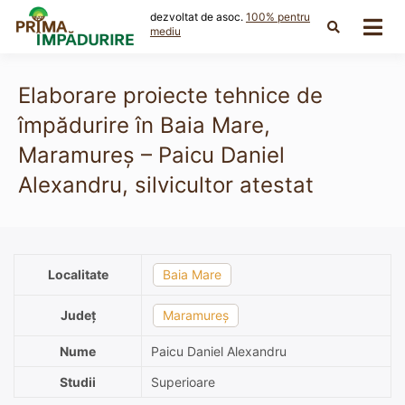
Skip
dezvoltat de asoc.
100% pentru
to
mediu
content
Elaborare proiecte tehnice de
împădurire în Baia Mare,
Maramureș – Paicu Daniel
Alexandru, silvicultor atestat
Localitate
Baia Mare
Județ
Maramureș
Nume
Paicu Daniel Alexandru
Studii
Superioare