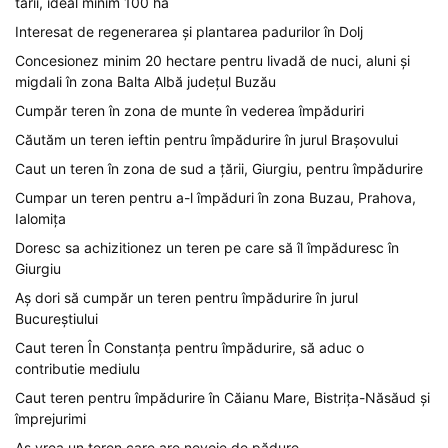
tarii, ideal minim 100 ha
Interesat de regenerarea și plantarea padurilor în Dolj
Concesionez minim 20 hectare pentru livadă de nuci, aluni și
migdali în zona Balta Albă județul Buzău
Cumpăr teren în zona de munte în vederea împăduriri
Căutăm un teren ieftin pentru împădurire în jurul Brașovului
Caut un teren în zona de sud a țării, Giurgiu, pentru împădurire
Cumpar un teren pentru a-l împăduri în zona Buzau, Prahova,
Ialomița
Doresc sa achizitionez un teren pe care să îl împăduresc în
Giurgiu
Aș dori să cumpăr un teren pentru împădurire în jurul
Bucureștiului
Caut teren În Constanța pentru împădurire, să aduc o
contributie mediulu
Caut teren pentru împădurire în Căianu Mare, Bistrița-Năsăud și
împrejurimi
Aș vrea un teren care are nevoie de pădure