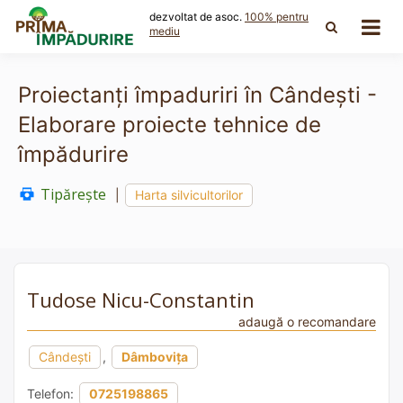
Skip
dezvoltat de asoc.
100% pentru
to
mediu
content
Proiectanți împaduriri în Cândești -
Elaborare proiecte tehnice de
împădurire
Tipărește
|
Harta silvicultorilor
Tudose Nicu-Constantin
adaugă o recomandare
Cândești
,
Dâmbovița
Telefon:
0725198865