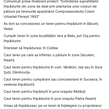
Comunicat presa finalizare proiect: ”Extinderea suprafețelor
împădurite din zona de deal prin plantarea unor corpuri de
pădure pe terenurile aparținând Composesoratului Coloni
Urbariali Florești 1892”
As dori sa concesionez un teren pentru împăduriri în Băcani,
Vaslui
Cumpăr teren în zona localităților Iara și Belis, jud Cluj pentru
împădurire
Înteresat să împăduresc în Codlea
Caut teren pe cate sa înfiintez o pădure în zona Secuieni,
Neamț
Caut teren pentru împădurire în com. Vânători, Iași sau în Gura
Șuții, Dâmbovița.
Caut teren pentru cumpărare sau concesionare în Suceava, în
vederea împăduririi
Caut teren pentru împădurit în jurul orașului Rădăuți
Caut teren pentru împădurire în jurul orașului Piatra Neamț
Vreau să împăduresc pe un teren la înțelegere cu proprietarul