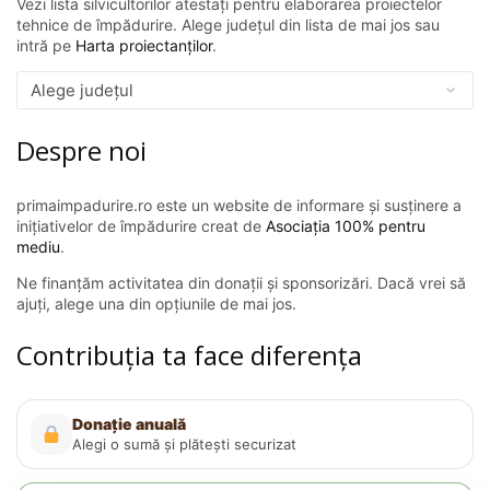
Vezi lista silvicultorilor atestați pentru elaborarea proiectelor
tehnice de împădurire. Alege județul din lista de mai jos sau
intră pe
Harta proiectanților
.
Despre noi
primaimpadurire.ro este un website de informare și susținere a
inițiativelor de împădurire creat de
Asociația 100% pentru
mediu
.
Ne finanțăm activitatea din donații și sponsorizări. Dacă vrei să
ajuți, alege una din opțiunile de mai jos.
Contribuția ta face diferența
Donație anuală
Alegi o sumă și plătești securizat