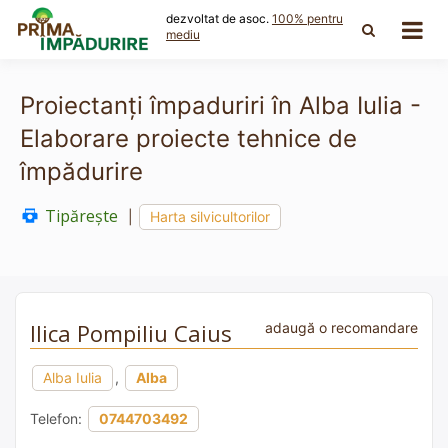
Skip
dezvoltat de asoc.
100% pentru
to
mediu
content
Proiectanți împaduriri în Alba Iulia -
Elaborare proiecte tehnice de
împădurire
Tipărește
|
Harta silvicultorilor
Ilica Pompiliu Caius
adaugă o recomandare
Alba Iulia
,
Alba
Telefon:
0744703492