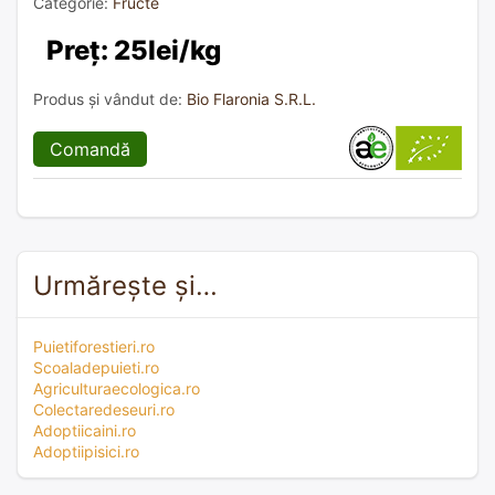
Categorie:
Fructe
Preț: 25lei/kg
Produs și vândut de:
Bio Flaronia S.R.L.
Comandă
Urmărește și…
Puietiforestieri.ro
Scoaladepuieti.ro
Agriculturaecologica.ro
Colectaredeseuri.ro
Adoptiicaini.ro
Adoptiipisici.ro