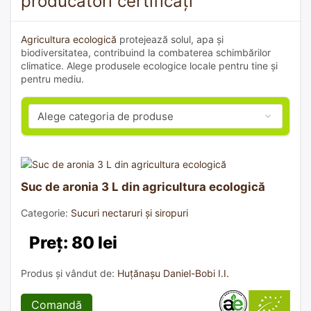
producători certificați
Agricultura ecologică
protejează solul, apa și
biodiversitatea, contribuind la combaterea schimbărilor
climatice. Alege produsele ecologice locale pentru tine și
pentru mediu.
Suc de aronia 3 L din agricultura ecologică
Categorie:
Sucuri nectaruri și siropuri
Preț: 80 lei
Produs și vândut de:
Huțănașu Daniel-Bobi I.I.
Comandă