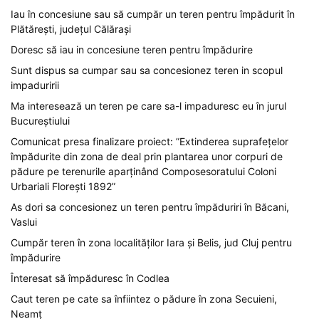
Iau în concesiune sau să cumpăr un teren pentru împădurit în
Plătărești, județul Călărași
Doresc să iau in concesiune teren pentru împădurire
Sunt dispus sa cumpar sau sa concesionez teren in scopul
impaduririi
Ma interesează un teren pe care sa-l impaduresc eu în jurul
Bucureștiului
Comunicat presa finalizare proiect: ”Extinderea suprafețelor
împădurite din zona de deal prin plantarea unor corpuri de
pădure pe terenurile aparținând Composesoratului Coloni
Urbariali Florești 1892”
As dori sa concesionez un teren pentru împăduriri în Băcani,
Vaslui
Cumpăr teren în zona localităților Iara și Belis, jud Cluj pentru
împădurire
Înteresat să împăduresc în Codlea
Caut teren pe cate sa înfiintez o pădure în zona Secuieni,
Neamț