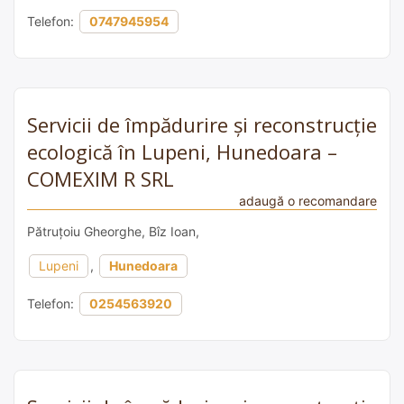
Telefon:
0747945954
Servicii de împădurire și reconstrucție
ecologică în Lupeni, Hunedoara –
COMEXIM R SRL
adaugă o recomandare
Pătruțoiu Gheorghe, Bîz Ioan,
Lupeni
,
Hunedoara
Telefon:
0254563920