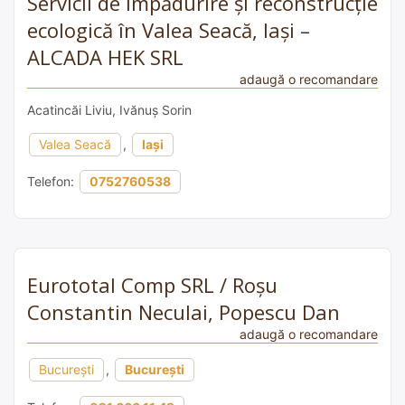
Servicii de împădurire și reconstrucție
ecologică în Valea Seacă, Iași –
ALCADA HEK SRL
adaugă o recomandare
Acatincăi Liviu, Ivănuș Sorin
Valea Seacă
,
Iași
Telefon:
0752760538
Eurototal Comp SRL / Roșu
Constantin Neculai, Popescu Dan
adaugă o recomandare
București
,
București