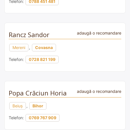
Telefon:
0788 451 481
Rancz Sandor
adaugă o recomandare
Mereni
,
Covasna
Telefon:
0728 821 199
Popa Crăciun Horia
adaugă o recomandare
Beiuș
,
Bihor
Telefon:
0769 767 909