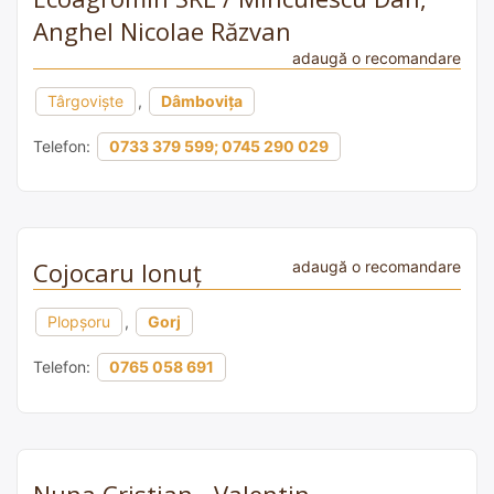
Anghel Nicolae Răzvan
adaugă o recomandare
Târgoviște
,
Dâmbovița
Telefon:
0733 379 599; 0745 290 029
Cojocaru Ionuț
adaugă o recomandare
Plopșoru
,
Gorj
Telefon:
0765 058 691
Nuna Cristian - Valentin