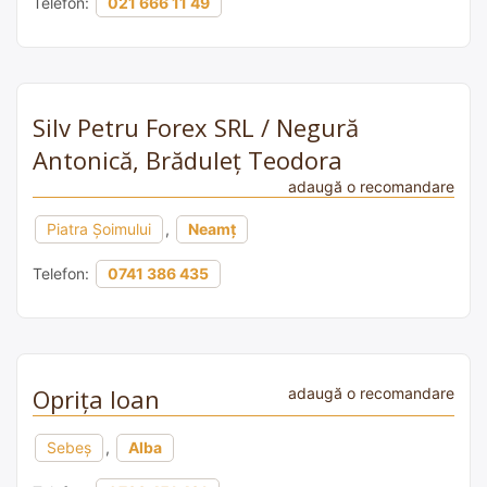
Telefon:
021 666 11 49
Silv Petru Forex SRL / Negură
Antonică, Brăduleț Teodora
adaugă o recomandare
Piatra Șoimului
,
Neamț
Telefon:
0741 386 435
Oprița Ioan
adaugă o recomandare
Sebeș
,
Alba