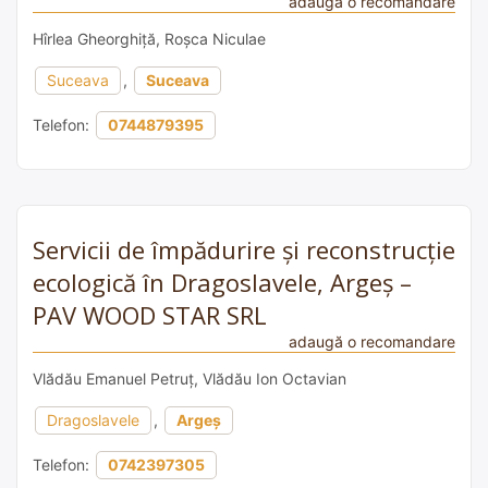
adaugă o recomandare
Hîrlea Gheorghiță, Roșca Niculae
Suceava
,
Suceava
Telefon:
0744879395
Servicii de împădurire și reconstrucție
ecologică în Dragoslavele, Argeș –
PAV WOOD STAR SRL
adaugă o recomandare
Vlădău Emanuel Petruț, Vlădău Ion Octavian
Dragoslavele
,
Argeș
Telefon:
0742397305