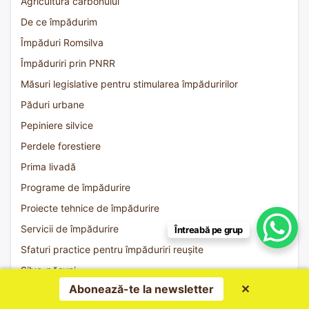
Agricultura carbonului
De ce împădurim
Împăduri Romsilva
Împăduriri prin PNRR
Măsuri legislative pentru stimularea împăduririlor
Păduri urbane
Pepiniere silvice
Perdele forestiere
Prima livadă
Programe de împădurire
Proiecte tehnice de împădurire
Servicii de împădurire
Întreabă pe grup
Sfaturi practice pentru împăduriri reușite
Silvo-pășuni
Abonează-te la newsletter
✕