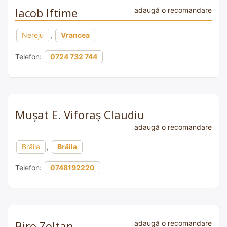
Iacob Iftime
adaugă o recomandare
Nereju
,
Vrancea
Telefon:
0724 732 744
Muşat E. Viforaş Claudiu
adaugă o recomandare
Brăila
,
Brăila
Telefon:
0748192220
Biro Zoltan
adaugă o recomandare