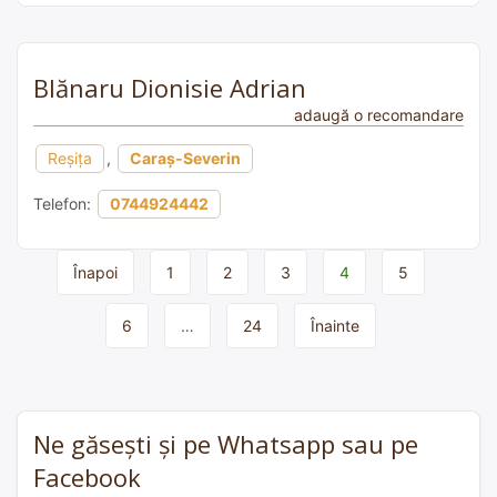
Blănaru Dionisie Adrian
adaugă o recomandare
Reşiţa
,
Caraș-Severin
Telefon:
0744924442
Page
Înapoi
1
2
3
4
5
navigation
6
…
24
Înainte
Ne găsești și pe Whatsapp sau pe
Facebook