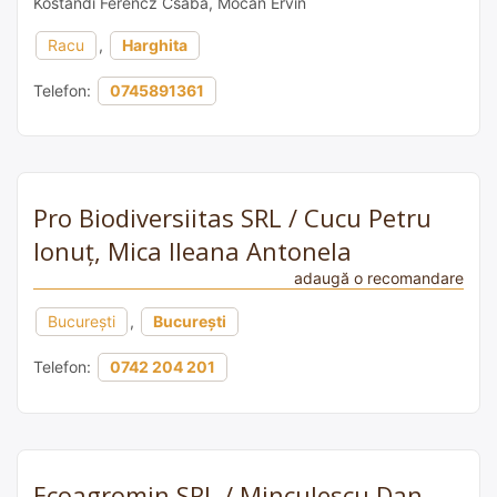
Kostandi Ferencz Csaba, Mocan Ervin
Racu
,
Harghita
Telefon:
0745891361
Pro Biodiversiitas SRL / Cucu Petru
Ionuț, Mica Ileana Antonela
adaugă o recomandare
București
,
București
Telefon:
0742 204 201
Ecoagromin SRL / Minculescu Dan,