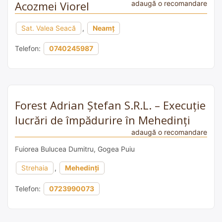
Acozmei Viorel
adaugă o recomandare
Sat. Valea Seacă
,
Neamț
Telefon:
0740245987
Forest Adrian Ștefan S.R.L. – Execuție
lucrări de împădurire în Mehedinți
adaugă o recomandare
Fuiorea Bulucea Dumitru, Gogea Puiu
Strehaia
,
Mehedinți
Telefon:
0723990073