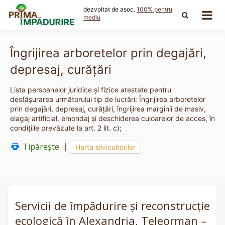
Skip
dezvoltat de asoc.
100% pentru
to
mediu
content
Îngrijirea arboretelor prin degajări,
depresaj, curăţări
Lista persoanelor juridice și fizice atestate pentru
desfășurarea următorului tip de lucrări: Îngrijirea arboretelor
prin degajări, depresaj, curăţări, îngrijirea marginii de masiv,
elagaj artificial, emondaj şi deschiderea culoarelor de acces, în
condiţiile prevăzute la art. 2 lit. c);
Tipărește
|
Harta silvicultorilor
Servicii de împădurire și reconstrucție
ecologică în Alexandria, Teleorman –