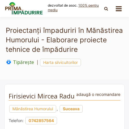
Skip
dezvoltat de asoc.
100% pentru
to
mediu
content
Proiectanți împaduriri în Mănăstirea
Humorului - Elaborare proiecte
tehnice de împădurire
Tipărește
|
Harta silvicultorilor
Firisievici Mircea Radu
adaugă o recomandare
Mănăstirea Humorului
,
Suceava
Telefon:
0742857564