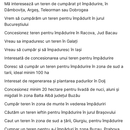
Mă interesează un teren de cumpărat pt împădurire, în
Dâmbovița, Argeș, Teleorman sau Dobrogea
Vrem să cumpărăm un teren pentru împădurit în jurul
Bucureștiului
Concesionez teren pentru împădurire în Racova, Jud Bacau
Vreau sa impaduresc un teren în Galați
Vreau să cumpăr și să împaduresc în Iași
Interesată de concesionarea unui teren pentru împădurire
Doresc să cumpăr un teren pentru împădurire în zona de sud a
tarii, ideal minim 100 ha
Interesat de regenerarea și plantarea padurilor în Dolj
Concesionez minim 20 hectare pentru livadă de nuci, aluni și
migdali în zona Balta Albă județul Buzău
Cumpăr teren în zona de munte în vederea împăduriri
Căutăm un teren ieftin pentru împădurire în jurul Brașovului
Caut un teren în zona de sud a țării, Giurgiu, pentru împădurire
Cumpar un teren pentru a-l împăduri în zona Buzau, Prahova,