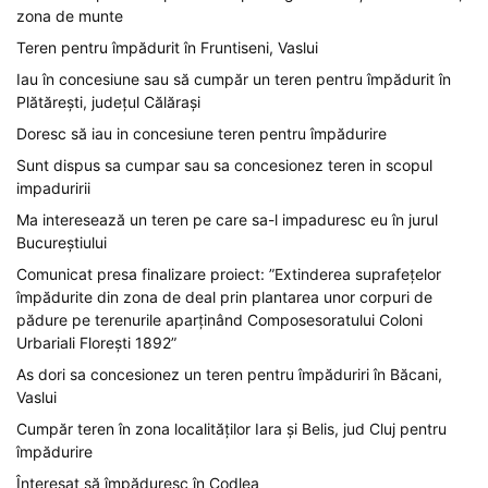
zona de munte
Teren pentru împădurit în Fruntiseni, Vaslui
Iau în concesiune sau să cumpăr un teren pentru împădurit în
Plătărești, județul Călărași
Doresc să iau in concesiune teren pentru împădurire
Sunt dispus sa cumpar sau sa concesionez teren in scopul
impaduririi
Ma interesează un teren pe care sa-l impaduresc eu în jurul
Bucureștiului
Comunicat presa finalizare proiect: ”Extinderea suprafețelor
împădurite din zona de deal prin plantarea unor corpuri de
pădure pe terenurile aparținând Composesoratului Coloni
Urbariali Florești 1892”
As dori sa concesionez un teren pentru împăduriri în Băcani,
Vaslui
Cumpăr teren în zona localităților Iara și Belis, jud Cluj pentru
împădurire
Înteresat să împăduresc în Codlea