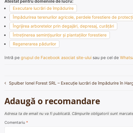
Atestat pentru domeniile de lucru:
Executare lucrări de împădurire
Împădurirea terenurilor agricole, perdele forestiere de protecţie
Îngrijirea arboretelor prin degajări, depresaj, curăţări
Întreţinerea seminţişurilor şi plantaţiilor forestiere
Regenerarea pădurilor
Intră pe
grupul de Facebook asociat site-ului
sau pe cel de
Whats
Spulber Ionel Forest SRL – Execuție lucrări de împădurire în Har
Navigare
în
Adaugă o recomandare
articole
Adresa ta de email nu va fi publicată.
Câmpurile obligatorii sunt marcat
Comentariu
*