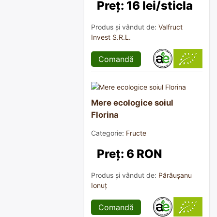
Preț: 16 lei/sticla
Produs și vândut de:
Valfruct
Invest S.R.L.
Comandă
Mere ecologice soiul
Florina
Categorie:
Fructe
Preț: 6 RON
Produs și vândut de:
Părăușanu
Ionuț
Comandă