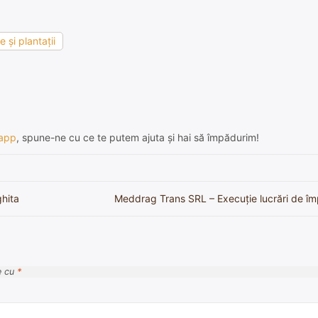
 şi plantaţii
app
, spune-ne cu ce te putem ajuta și hai să împădurim!
ghita
Meddrag Trans SRL – Execuție lucrări de îm
e cu
*