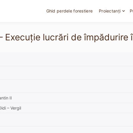
Ghid perdele forestiere
Proiectanți
P
– Execuție lucrări de împădurire
ntin II
idi – Vergil