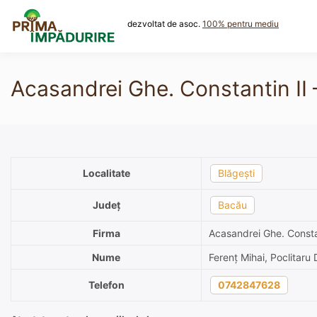
Skip
to
dezvoltat de asoc.
100% pentru mediu
content
Acasandrei Ghe. Constantin II 
Localitate
Blăgești
Județ
Bacău
Firma
Acasandrei Ghe. Consta
Nume
Ferenț Mihai, Poclitaru D
Telefon
0742847628