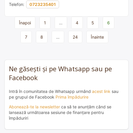
Telefon:
0723235401
Page
Înapoi
1
…
4
5
6
navigation
7
8
…
24
Înainte
Ne găsești și pe Whatsapp sau pe
Facebook
Intră în comunitatea de Whatsapp urmând
acest link
sau
pe grupul de Facebook
Prima împădurire
Abonează-te la newsletter
ca să te anunțăm când se
lansează următoarea sesiune de finanțare pentru
împăduriri