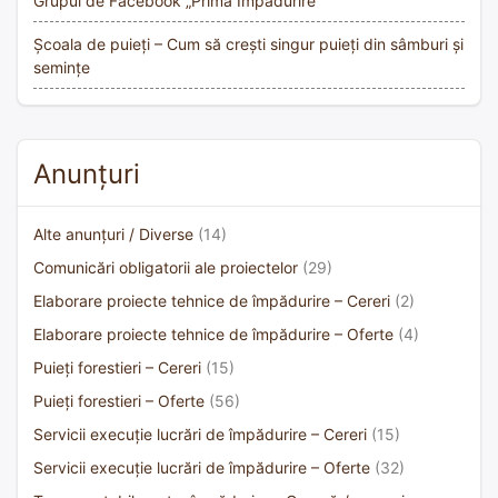
Grupul de Facebook „Prima Împădurire”
Școala de puieți – Cum să crești singur puieți din sâmburi și
semințe
Anunțuri
Alte anunțuri / Diverse
(14)
Comunicări obligatorii ale proiectelor
(29)
Elaborare proiecte tehnice de împădurire – Cereri
(2)
Elaborare proiecte tehnice de împădurire – Oferte
(4)
Puieți forestieri – Cereri
(15)
Puieți forestieri – Oferte
(56)
Servicii execuție lucrări de împădurire – Cereri
(15)
Servicii execuție lucrări de împădurire – Oferte
(32)