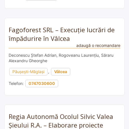
Fagoforest SRL – Execuție lucrări de
împădurire în Vâlcea
adaugă o recomandare
Deconescu Ștefan Adrian, Rogoveanu Laurențiu, Săraru
Alexandru Gheorghe
Păușești-Măglași
,
Vâlcea
Telefon:
0747030600
Regia Autonomă Ocolul Silvic Valea
Șieului R.A. – Elaborare proiecte