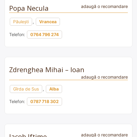
Popa Necula
adaugă o recomandare
Păulești
,
Vrancea
Telefon:
0764 796 274
Zdrenghea Mihai – Ioan
adaugă o recomandare
Gîrda de Sus
,
Alba
Telefon:
0787 718 302
Iacob Iftime
adaugă o recomandare