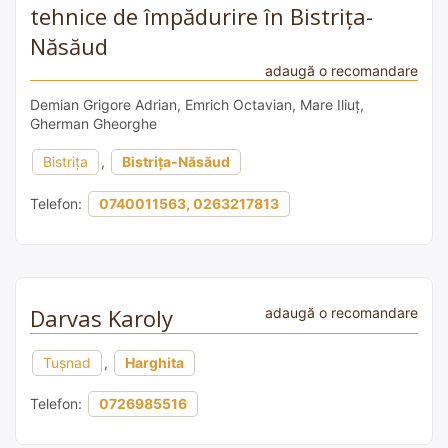
tehnice de împădurire în Bistrița-
Năsăud
adaugă o recomandare
Demian Grigore Adrian, Emrich Octavian, Mare Iliuț,
Gherman Gheorghe
Bistrița
,
Bistrița-Năsăud
Telefon:
0740011563, 0263217813
Darvas Karoly
adaugă o recomandare
Tușnad
,
Harghita
Telefon:
0726985516