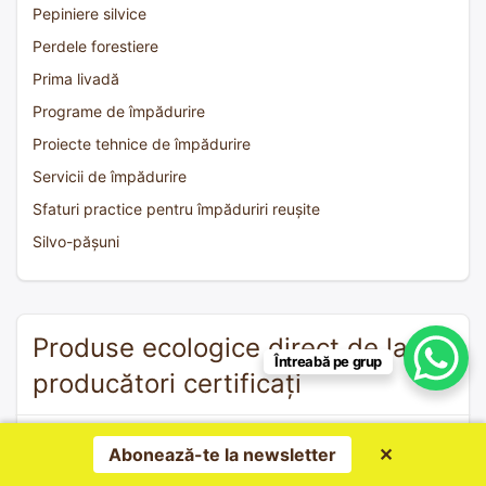
Pepiniere silvice
Perdele forestiere
Prima livadă
Programe de împădurire
Proiecte tehnice de împădurire
Servicii de împădurire
Sfaturi practice pentru împăduriri reușite
Silvo-pășuni
Produse ecologice direct de la
Întreabă pe grup
producători certificați
Agricultura ecologică
protejează solul, apa și
Abonează-te la newsletter
✕
biodiversitatea, contribuind la combaterea schimbărilor
climatice. Alege produsele ecologice locale pentru tine și