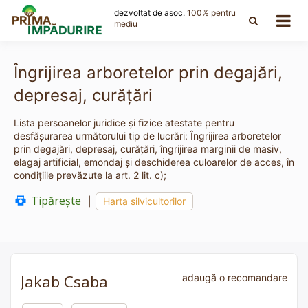
Skip
dezvoltat de asoc.
100% pentru
to
mediu
content
Îngrijirea arboretelor prin degajări,
depresaj, curăţări
Lista persoanelor juridice și fizice atestate pentru
desfășurarea următorului tip de lucrări: Îngrijirea arboretelor
prin degajări, depresaj, curăţări, îngrijirea marginii de masiv,
elagaj artificial, emondaj şi deschiderea culoarelor de acces, în
condiţiile prevăzute la art. 2 lit. c);
Tipărește
|
Harta silvicultorilor
Jakab Csaba
adaugă o recomandare