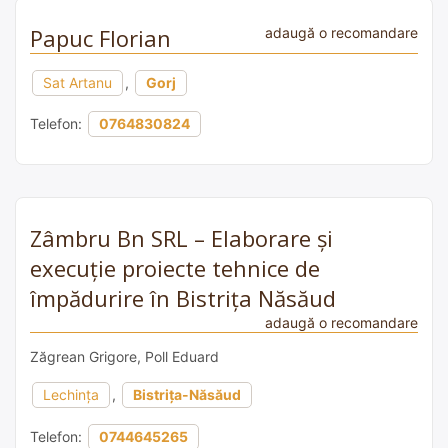
Papuc Florian
adaugă o recomandare
Sat Artanu
,
Gorj
Telefon:
0764830824
Zâmbru Bn SRL – Elaborare și
execuție proiecte tehnice de
împădurire în Bistrița Năsăud
adaugă o recomandare
Zăgrean Grigore, Poll Eduard
Lechința
,
Bistrița-Năsăud
Telefon:
0744645265