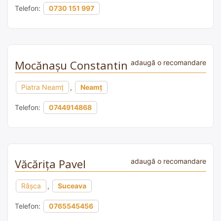
Telefon:
0730 151 997
Mocănaşu Constantin
adaugă o recomandare
Piatra Neamț
,
Neamț
Telefon:
0744914868
Văcăriţa Pavel
adaugă o recomandare
Râşca
,
Suceava
Telefon:
0765545456