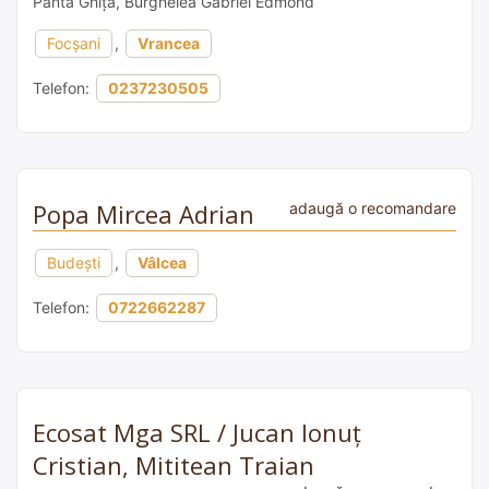
Pantă Ghiță, Burghelea Gabriel Edmond
Focșani
,
Vrancea
Telefon:
0237230505
Popa Mircea Adrian
adaugă o recomandare
Budești
,
Vâlcea
Telefon:
0722662287
Ecosat Mga SRL / Jucan Ionuț
Cristian, Mititean Traian