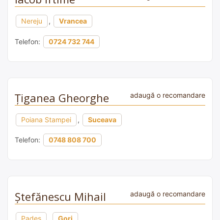
Nereju
,
Vrancea
Telefon:
0724 732 744
Țiganea Gheorghe
adaugă o recomandare
Poiana Stampei
,
Suceava
Telefon:
0748 808 700
Ştefănescu Mihail
adaugă o recomandare
Padeș
,
Gorj