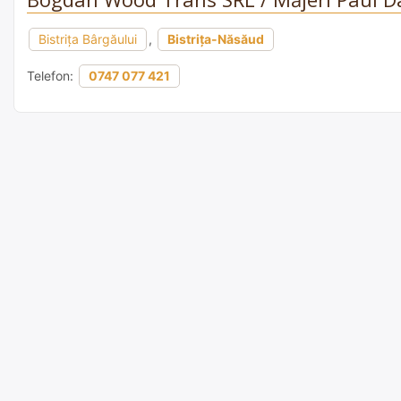
Bistriţa Bârgăului
,
Bistrița-Năsăud
Telefon:
0747 077 421