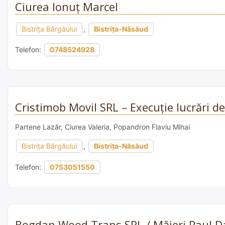
Ciurea Ionuţ Marcel
Bistriţa Bârgăului
,
Bistrița-Năsăud
Telefon:
0748524928
Cristimob Movil SRL – Execuție lucrări d
Partene Lazăr, Ciurea Valeria, Popandron Flaviu Mihai
Bistriţa Bârgăului
,
Bistrița-Năsăud
Telefon:
0753051550
Bogdan Wood Trans SRL / Măjeri Paul D