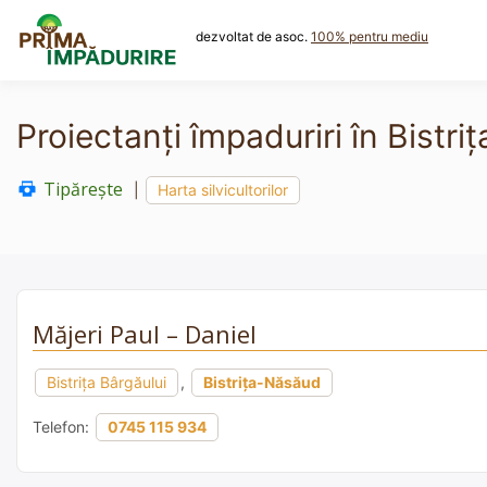
Skip
to
dezvoltat de asoc.
100% pentru mediu
content
Proiectanți împaduriri în Bistr
Tipărește
|
Harta silvicultorilor
Măjeri Paul – Daniel
Bistriţa Bârgăului
,
Bistrița-Năsăud
Telefon:
0745 115 934