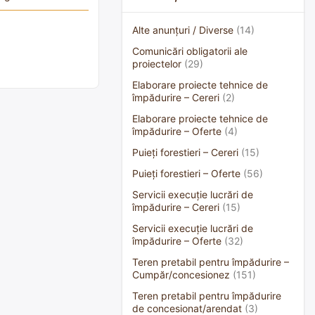
Alte anunțuri / Diverse
(14)
Comunicări obligatorii ale
proiectelor
(29)
Elaborare proiecte tehnice de
împădurire – Cereri
(2)
Elaborare proiecte tehnice de
împădurire – Oferte
(4)
Puieți forestieri – Cereri
(15)
Puieți forestieri – Oferte
(56)
Servicii execuție lucrări de
împădurire – Cereri
(15)
Servicii execuție lucrări de
împădurire – Oferte
(32)
Teren pretabil pentru împădurire –
Cumpăr/concesionez
(151)
Teren pretabil pentru împădurire
de concesionat/arendat
(3)