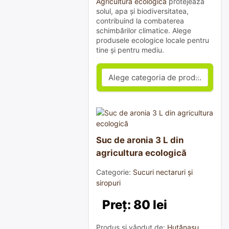
Agricultura ecologică
protejează
solul, apa și biodiversitatea,
contribuind la combaterea
schimbărilor climatice. Alege
produsele ecologice locale pentru
tine și pentru mediu.
Suc de aronia 3 L din
agricultura ecologică
Categorie:
Sucuri nectaruri și
siropuri
Preț: 80 lei
Produs și vândut de:
Huțănașu