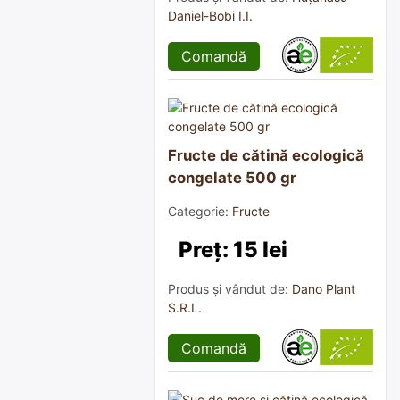
Daniel-Bobi I.I.
Comandă
Fructe de cătină ecologică
congelate 500 gr
Categorie:
Fructe
Preț: 15 lei
Produs și vândut de:
Dano Plant
S.R.L.
Comandă