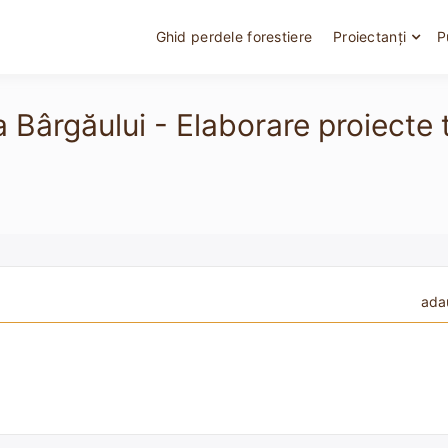
Ghid perdele forestiere
Proiectanți
P
iţa Bârgăului - Elaborare proiect
ada