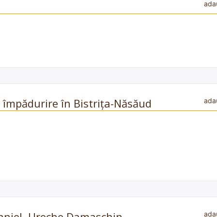
ada
e împădurire în Bistrița-Năsăud
ada
aniel, Ureche Damaschin
ada