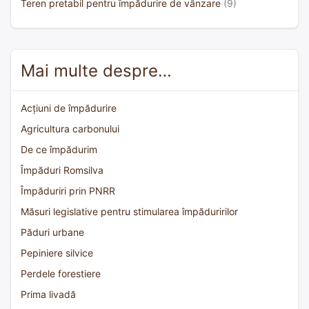
Teren pretabil pentru împădurire de vânzare
(9)
Mai multe despre…
Acțiuni de împădurire
Agricultura carbonului
De ce împădurim
Împăduri Romsilva
Împăduriri prin PNRR
Măsuri legislative pentru stimularea împăduririlor
Păduri urbane
Pepiniere silvice
Perdele forestiere
Prima livadă