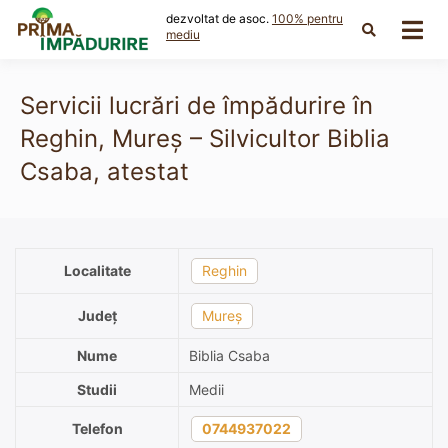
Skip
dezvoltat de asoc.
100% pentru
to
mediu
content
Servicii lucrări de împădurire în
Reghin, Mureș – Silvicultor Biblia
Csaba, atestat
Localitate
Reghin
Județ
Mureș
Nume
Biblia Csaba
Studii
Medii
Telefon
0744937022