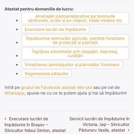
Atestat pentru domeniile de lucru:
Amenajări pedoameliorative pe terenurile
sărăturate, acide şi pe nisipuri, halde miniere etc
Executare lucrări de împădurire
Împădurirea terenurilor agricole, perdele forestiere
de protecţie şi plantaţii
Îngrijirea arboretelor prin degajări, depresaj,
curăţări
Întreţinerea seminţişurilor şi plantaţiilor forestiere
Regenerarea pădurilor
Intră pe
grupul de Facebook asociat site-ului
sau pe cel de
Whatsapp
, spune-ne cu ce te putem ajuta și hai să împădurim!
Executare lucrări de
Servicii lucrări de împădurire în
Navigare
Victoria, Iași – Silvicultor
împădurire în Braşov –
în
Păduraru Vasile, atestat
Silvicultor Năsui Simion, atestat