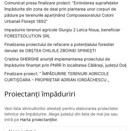
Comunicat presa finalizare proiect: ”Extinderea suprafețelor
împădurite din zona de deal prin plantarea unor corpuri de
pădure pe terenurile aparținând Composesoratului Coloni
Urbariali Florești 1892”
Impadurire terenuri agricole Giurgiu 2 Letca Noua, beneficiar
FORESTSOLUTION SRL
Finalizarea proiectului de refacere a potențialului forestier
derulat de OBȘTEA CHILIILE ZBOINEI SPINEȘTI
Cristina GHERGHE anunță implementarea proiectului de
împădurire finanțat prin PNRR în localitatea Călărași, județul Dolj
Finalizare proiect: ” ÎMPĂDURIRE TERENURI AGRICOLE
CURTIȘOARA – PROPRIETAR ADRIAN IORDĂCHESCU „
Proiectanți împăduriri
Vezi lista silvicultorilor atestați pentru elaborarea proiectelor
tehnice de împădurire. Alege județul din lista de mai jos sau
intră pe
Harta proiectanților
.