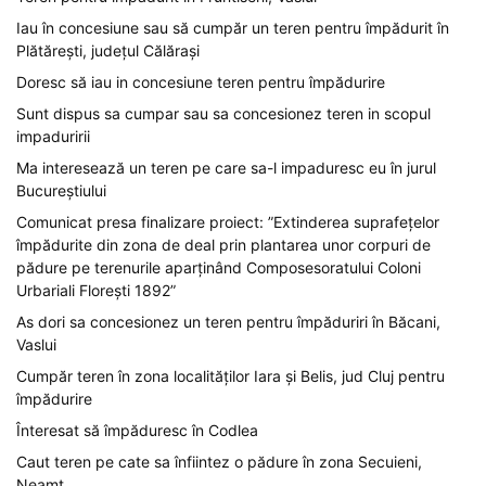
Iau în concesiune sau să cumpăr un teren pentru împădurit în
Plătărești, județul Călărași
Doresc să iau in concesiune teren pentru împădurire
Sunt dispus sa cumpar sau sa concesionez teren in scopul
impaduririi
Ma interesează un teren pe care sa-l impaduresc eu în jurul
Bucureștiului
Comunicat presa finalizare proiect: ”Extinderea suprafețelor
împădurite din zona de deal prin plantarea unor corpuri de
pădure pe terenurile aparținând Composesoratului Coloni
Urbariali Florești 1892”
As dori sa concesionez un teren pentru împăduriri în Băcani,
Vaslui
Cumpăr teren în zona localităților Iara și Belis, jud Cluj pentru
împădurire
Înteresat să împăduresc în Codlea
Caut teren pe cate sa înfiintez o pădure în zona Secuieni,
Neamț