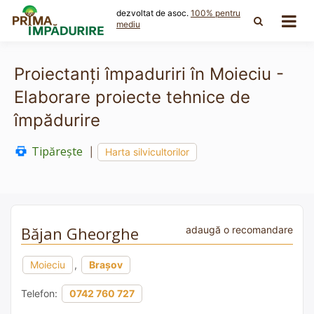
Skip
dezvoltat de asoc.
100% pentru
to
mediu
content
Proiectanți împaduriri în Moieciu -
Elaborare proiecte tehnice de
împădurire
Tipărește
|
Harta silvicultorilor
Băjan Gheorghe
adaugă o recomandare
Moieciu
,
Brașov
Telefon:
0742 760 727