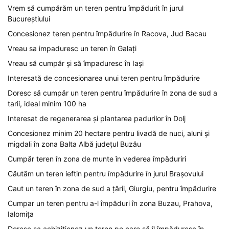
Vrem să cumpărăm un teren pentru împădurit în jurul
Bucureștiului
Concesionez teren pentru împădurire în Racova, Jud Bacau
Vreau sa impaduresc un teren în Galați
Vreau să cumpăr și să împaduresc în Iași
Interesată de concesionarea unui teren pentru împădurire
Doresc să cumpăr un teren pentru împădurire în zona de sud a
tarii, ideal minim 100 ha
Interesat de regenerarea și plantarea padurilor în Dolj
Concesionez minim 20 hectare pentru livadă de nuci, aluni și
migdali în zona Balta Albă județul Buzău
Cumpăr teren în zona de munte în vederea împăduriri
Căutăm un teren ieftin pentru împădurire în jurul Brașovului
Caut un teren în zona de sud a țării, Giurgiu, pentru împădurire
Cumpar un teren pentru a-l împăduri în zona Buzau, Prahova,
Ialomița
Doresc sa achizitionez un teren pe care să îl împăduresc în