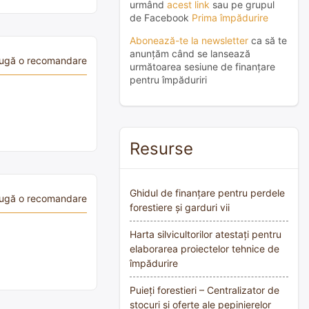
urmând
acest link
sau pe grupul
de Facebook
Prima împădurire
Abonează-te la newsletter
ca să te
anunțăm când se lansează
ugă o recomandare
următoarea sesiune de finanțare
pentru împăduriri
Resurse
Ghidul de finanțare pentru perdele
ugă o recomandare
forestiere și garduri vii
Harta silvicultorilor atestați pentru
elaborarea proiectelor tehnice de
împădurire
Puieți forestieri – Centralizator de
stocuri și oferte ale pepinierelor