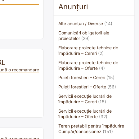
Anunțuri
Alte anunțuri / Diverse
(14)
Comunicări obligatorii ale
proiectelor
(29)
Elaborare proiecte tehnice de
împădurire – Cereri
(2)
RL
Elaborare proiecte tehnice de
împădurire – Oferte
(4)
ugă o recomandare
Puieți forestieri – Cereri
(15)
Puieți forestieri – Oferte
(56)
Servicii execuție lucrări de
împădurire – Cereri
(15)
Servicii execuție lucrări de
împădurire – Oferte
(32)
Teren pretabil pentru împădurire –
Cumpăr/concesionez
(151)
ugă o recomandare