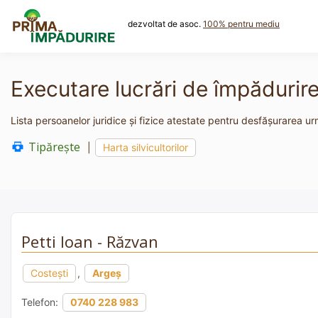
Skip
to
dezvoltat de asoc.
100% pentru mediu
content
Executare lucrări de împădurir
Lista persoanelor juridice și fizice atestate pentru desfășurarea urm
Tipărește
|
Harta silvicultorilor
Petti Ioan - Răzvan
Costești
,
Argeș
Telefon:
0740 228 983