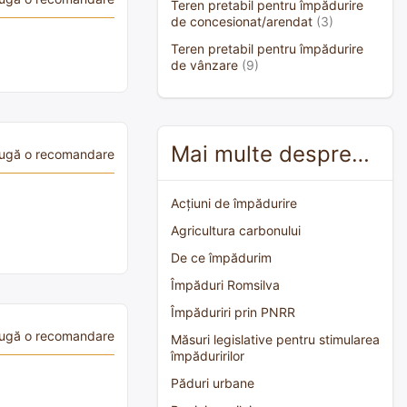
Teren pretabil pentru împădurire
de concesionat/arendat
(3)
Teren pretabil pentru împădurire
de vânzare
(9)
Mai multe despre…
ugă o recomandare
Acțiuni de împădurire
Agricultura carbonului
De ce împădurim
Împăduri Romsilva
Împăduriri prin PNRR
ugă o recomandare
Măsuri legislative pentru stimularea
împăduririlor
Păduri urbane