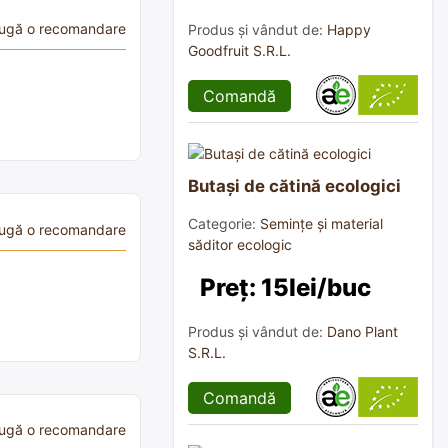
ugă o recomandare
Produs și vândut de:
Happy
Goodfruit S.R.L.
Comandă
Butași de cătină ecologici
Categorie:
Semințe și material
ugă o recomandare
săditor ecologic
Preț: 15lei/buc
Produs și vândut de:
Dano Plant
S.R.L.
Comandă
ugă o recomandare