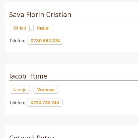
Sava Florin Cristian
Bârlad
,
Vaslui
Telefon:
0730 652 374
Iacob Iftime
Nereju
,
Vrancea
Telefon:
0724 732 744
Cotoară Petru