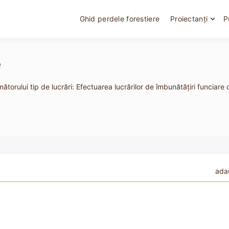
Ghid perdele forestiere
Proiectanți
P
e
ătorului tip de lucrări: Efectuarea lucrărilor de îmbunătăţiri funciare 
ada