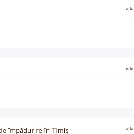
ada
ada
de împădurire în Timiș
ada