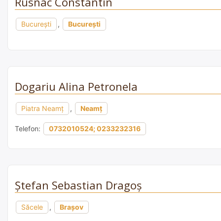
Rusnac Constantin
București
,
București
Dogariu Alina Petronela
Piatra Neamț
,
Neamț
Telefon:
0732010524; 0233232316
Ștefan Sebastian Dragoș
Săcele
,
Brașov