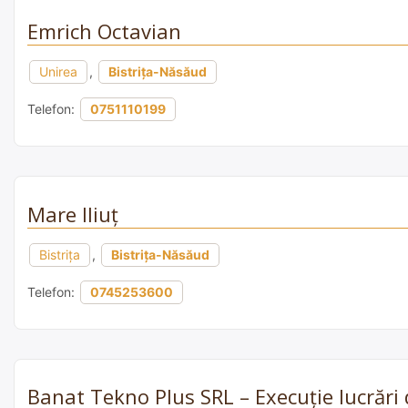
Emrich Octavian
Unirea
,
Bistrița-Năsăud
Telefon:
0751110199
Mare Iliuț
Bistrița
,
Bistrița-Năsăud
Telefon:
0745253600
Banat Tekno Plus SRL – Execuție lucrări 