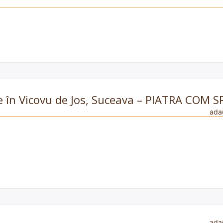
e în Vicovu de Jos, Suceava – PIATRA COM S
ada
ada