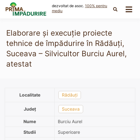
Skip
dezvoltat de asoc.
100% pentru
to
mediu
content
Elaborare și execuție proiecte
tehnice de împădurire în Rădăuți,
Suceava – Silvicultor Burciu Aurel,
atestat
Localitate
Rădăuți
Județ
Suceava
Nume
Burciu Aurel
Studii
Superioare