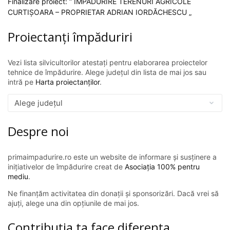
Finalizare proiect: ” ÎMPĂDURIRE TERENURI AGRICOLE
CURTIȘOARA – PROPRIETAR ADRIAN IORDĂCHESCU „
Proiectanți împăduriri
Vezi lista silvicultorilor atestați pentru elaborarea proiectelor
tehnice de împădurire. Alege județul din lista de mai jos sau
intră pe
Harta proiectanților
.
Despre noi
primaimpadurire.ro este un website de informare și susținere a
inițiativelor de împădurire creat de
Asociația 100% pentru
mediu
.
Ne finanțăm activitatea din donații și sponsorizări. Dacă vrei să
ajuți, alege una din opțiunile de mai jos.
Contribuția ta face diferența